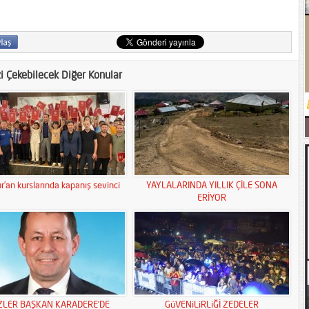
zi Çekebilecek Diğer Konular
r’an kurslarında kapanış sevinci
YAYLALARINDA YILLIK ÇİLE SONA
ERİYOR
ZLER BAŞKAN KARADERE’DE
GüVENiLiRLiĞİ ZEDELER