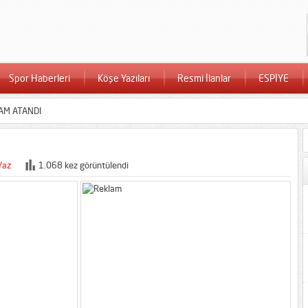
Spor Haberleri
Köşe Yazıları
Resmi İlanlar
ESPİYE
AM ATANDI
Yaz
1.068 kez görüntülendi