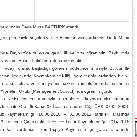
i Yardımcısı Dede Musa BAŞTÜRK atandı.
ışına gitmesiyle boşalan yerine Erzincan vali yardımcısı Dede Musa
e Bayburt’da dünyaya geldi. İlk ve orta öğrenimini Bayburt’da
versitesi Hukuk Fakültesi’nden mezun oldu.
 adayı olarak başladığı görevi müddetince sırasıyla Burdur İli-
Eldivan İlçelerinde Kaymakam vekilliği görevlerinin ardından bir yıl
ğın siyasi, hukuki ve idari yapısı hakkında incelemelerde bulunmak
tesi /Yönetim Okulu (Management School)’nda öğrenim gördü.
rinin yetiştirilmeleri amacıyla düzenlenen kaymakamlık kursunu
 kur’a ile Ordu İli Kabadüz İlçesine atanan BAŞTÜRK, 02.04.2008-
düz kaymakamlığı; 16.08.2010 – 31.08.2012 tarihleri arasında
 tarihinde Çanakkale İli Yenice İlçesi Kaymakamlığı, 2014-2015
an Vali yardımcısı iken Espiye Kaymakamlığı görevine atandı.