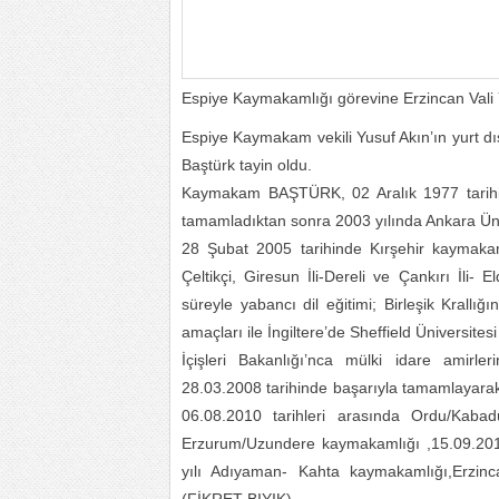
Espiye Kaymakamlığı görevine Erzincan Val
Espiye Kaymakam vekili Yusuf Akın’ın yurt d
Baştürk tayin oldu.
Kaymakam BAŞTÜRK, 02 Aralık 1977 tarihind
tamamladıktan sonra 2003 yılında Ankara Üni
28 Şubat 2005 tarihinde Kırşehir kaymakam
Çeltikçi, Giresun İli-Dereli ve Çankırı İli- 
süreyle yabancı dil eğitimi; Birleşik Krallı
amaçları ile İngiltere’de Sheffield Üniversi
İçişleri Bakanlığı’nca mülki idare amirle
28.03.2008 tarihinde başarıyla tamamlayarak
06.08.2010 tarihleri arasında Ordu/Kaba
Erzurum/Uzundere kaymakamlığı ,15.09.2012
yılı Adıyaman- Kahta kaymakamlığı,Erzinc