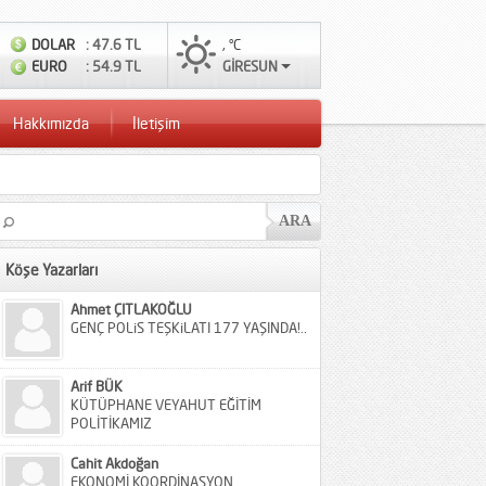
DOLAR
: 47.6 TL
, °C
EURO
: 54.9 TL
GİRESUN
Hakkımızda
İletişim
Köşe Yazarları
Ahmet ÇITLAKOĞLU
GENÇ POLiS TEŞKiLATI 177 YAŞINDA!..
Arif BÜK
KÜTÜPHANE VEYAHUT EĞİTİM
POLİTİKAMIZ
Cahit Akdoğan
EKONOMİ KOORDİNASYON