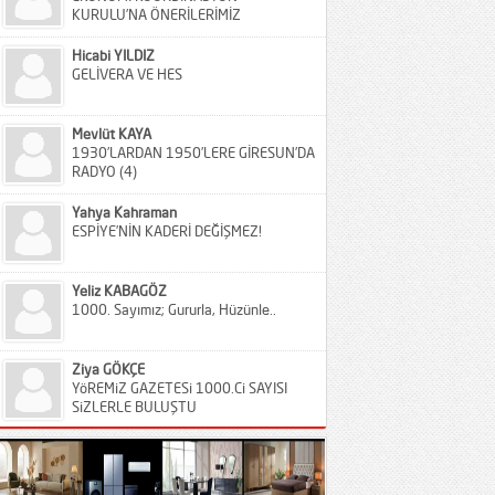
KURULU’NA ÖNERİLERİMİZ
Hicabi YILDIZ
GELİVERA VE HES
Mevlüt KAYA
1930’LARDAN 1950’LERE GİRESUN’DA
RADYO (4)
Yahya Kahraman
ESPİYE’NİN KADERİ DEĞİŞMEZ!
Yeliz KABAGÖZ
1000. Sayımız; Gururla, Hüzünle..
Ziya GÖKÇE
YöREMiZ GAZETESi 1000.Ci SAYISI
SiZLERLE BULUŞTU