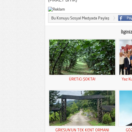
(FİKRET BIYIK)
Bu Konuyu Sosyal Medyada Paylaş
İlgini
ÜRETiCi ŞOKTA!
Yaz Ku
GİRESUN’UN TEK KENT ORMANI
GÖ