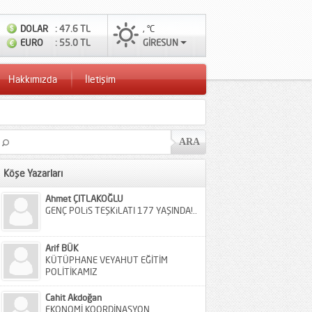
DOLAR
: 47.6 TL
, °C
EURO
: 55.0 TL
GİRESUN
Hakkımızda
İletişim
Köşe Yazarları
Ahmet ÇITLAKOĞLU
GENÇ POLiS TEŞKiLATI 177 YAŞINDA!..
Arif BÜK
KÜTÜPHANE VEYAHUT EĞİTİM
POLİTİKAMIZ
Cahit Akdoğan
EKONOMİ KOORDİNASYON