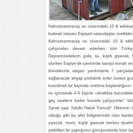
Kahramanmaraş ve civarındaki 10 ili etkil
bulmak isteyen Espiyeli vatandaşlar ürettikl
Kahramanmaraş ve civarındaki 10 ili etk
çalışmaları devam ederken, tüm Türkiy
Depremzedelerin gıda, su, kışlık giyecek, b
olurken Espiye’de içerisinde sanayi esnafı ve
Kendilerine ulaşan yardımlarla 7 parçad
sağlanacak ahşap prefabrik evler üreten gru
koordineli bir biçimde üretime başlandığının 
ev içerisinde 4-5 kişinin rahatlıkla barınabi
geç saatlere kadar burada çalışıyorlar” Va
Sanat yapı Sahibi Haluk Tomruk“ Ülkemizi 
olduğu gibi bu afet bölgelerinde olan kardeşl
yiyecek, mont, kışlık giyecek herkes tara
yetkilileri ile yaptığımız görüşmelerde bize b