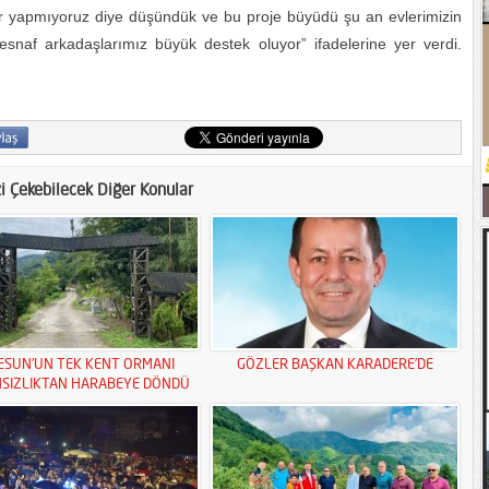
ler yapmıyoruz diye düşündük ve bu proje büyüdü şu an evlerimizin
snaf arkadaşlarımız büyük destek oluyor” ifadelerine yer verdi.
zi Çekebilecek Diğer Konular
ESUN’UN TEK KENT ORMANI
GÖZLER BAŞKAN KARADERE’DE
MSIZLIKTAN HARABEYE DÖNDÜ