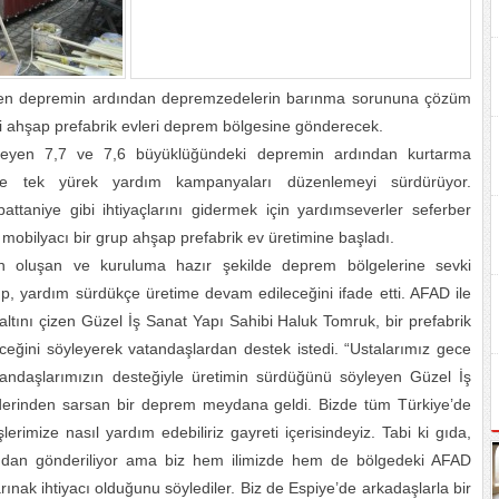
eyen depremin ardından depremzedelerin barınma sorununa çözüm
eri ahşap prefabrik evleri deprem bölgesine gönderecek.
ileyen 7,7 ve 7,6 büyüklüğündeki depremin ardından kurtarma
e tek yürek yardım kampanyaları düzenlemeyi sürdürüyor.
attaniye gibi ihtiyaçlarını gidermek için yardımseverler seferber
 mobilyacı bir grup ahşap prefabrik ev üretimine başladı.
an oluşan ve kuruluma hazır şekilde deprem bölgelerine sevki
p, yardım sürdükçe üretime devam edileceğini ifade etti. AFAD ile
altını çizen Güzel İş Sanat Yapı Sahibi Haluk Tomruk, bir prefabrik
leceğini söyleyerek vatandaşlardan destek istedi. “Ustalarımız gece
tandaşlarımızın desteğiyle üretimin sürdüğünü söyleyen Güzel İş
derinden sarsan bir deprem meydana geldi. Bizde tüm Türkiye’de
erimize nasıl yardım edebiliriz gayreti içerisindeyiz. Tabi ki gıda,
fından gönderiliyor ama biz hem ilimizde hem de bölgedeki AFAD
arınak ihtiyacı olduğunu söylediler. Biz de Espiye’de arkadaşlarla bir