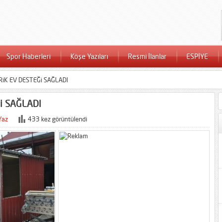
Spor Haberleri
Köşe Yazıları
Resmi İlanlar
ESPİYE
iK EV DESTEĞi SAĞLADI
i SAĞLADI
Yaz
433 kez görüntülendi