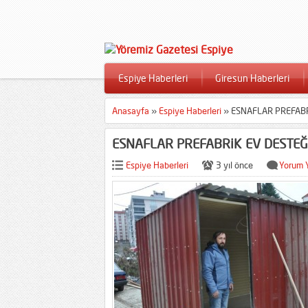
Espiye Haberleri
Giresun Haberleri
Anasayfa
»
Espiye Haberleri
»
ESNAFLAR PREFABR
ESNAFLAR PREFABRiK EV DESTEĞ
Espiye Haberleri
3 yıl önce
Yorum 