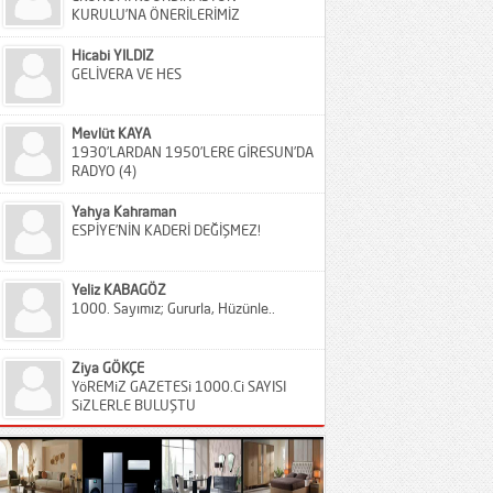
KURULU’NA ÖNERİLERİMİZ
Hicabi YILDIZ
GELİVERA VE HES
Mevlüt KAYA
1930’LARDAN 1950’LERE GİRESUN’DA
RADYO (4)
Yahya Kahraman
ESPİYE’NİN KADERİ DEĞİŞMEZ!
Yeliz KABAGÖZ
1000. Sayımız; Gururla, Hüzünle..
Ziya GÖKÇE
YöREMiZ GAZETESi 1000.Ci SAYISI
SiZLERLE BULUŞTU