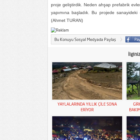
proje geliştirdik. Neden ahşap prefabrik ev
yapımına başladık. Bu projede sanayideki e
(Ahmet TURAN)
Bu Konuyu Sosyal Medyada Paylaş
İlgini
YAYLALARINDA YILLIK ÇİLE SONA
GİR
ERİYOR
BAKI