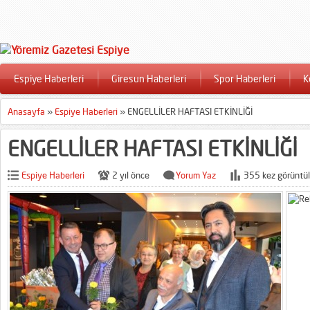
Espiye Haberleri
Giresun Haberleri
Spor Haberleri
K
Anasayfa
»
Espiye Haberleri
»
ENGELLİLER HAFTASI ETKİNLİĞİ
ENGELLİLER HAFTASI ETKİNLİĞİ
Espiye Haberleri
2 yıl önce
Yorum Yaz
355 kez görüntül