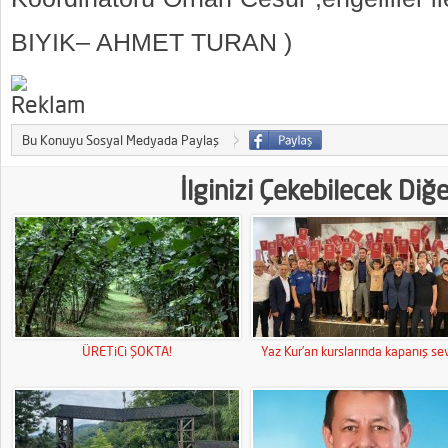
BIYIK– AHMET TURAN )
Bu Konuyu Sosyal Medyada Paylaş
İlginizi Çekebilecek Diğ
ÜRETiCi ŞOKTA!
Yaz Kur’an kurslarında kapanış sev