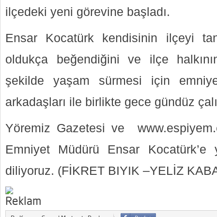
ilçedeki yeni görevine başladı.
Ensar Kocatürk kendisinin ilçeyi tanı
oldukça beğendiğini ve ilçe halkını
şekilde yaşam sürmesi için emniyet
arkadaşları ile birlikte gece gündüz çal
Yöremiz Gazetesi ve www.espiyem.c
Emniyet Müdürü Ensar Kocatürk’e y
diliyoruz. (FİKRET BIYIK –YELİZ KA