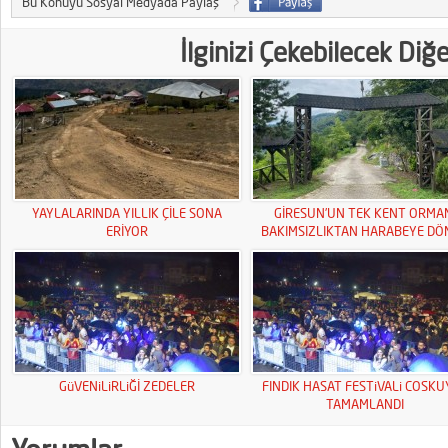
Bu Konuyu Sosyal Medyada Paylaş
İlginizi Çekebilecek Diğ
YAYLALARINDA YILLIK ÇİLE SONA
GİRESUN’UN TEK KENT ORMA
ERİYOR
BAKIMSIZLIKTAN HARABEYE DÖ
GüVENiLiRLiĞİ ZEDELER
FINDIK HASAT FESTiVALi COSK
TAMAMLANDI