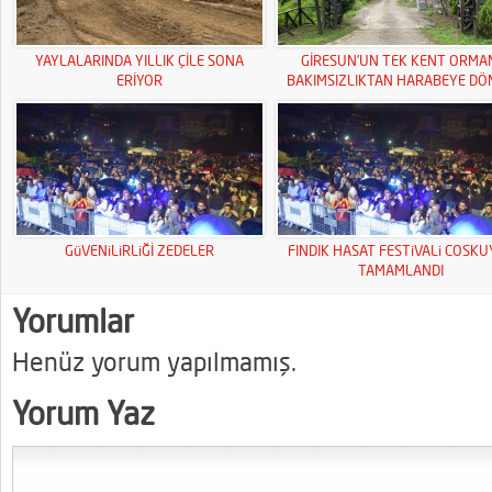
YAYLALARINDA YILLIK ÇİLE SONA
GİRESUN’UN TEK KENT ORMA
ERİYOR
BAKIMSIZLIKTAN HARABEYE DÖ
GüVENiLiRLiĞİ ZEDELER
FINDIK HASAT FESTiVALi COSK
TAMAMLANDI
Yorumlar
Henüz yorum yapılmamış.
Yorum Yaz