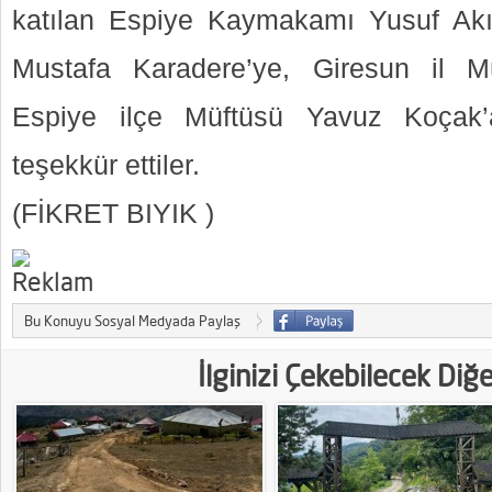
katılan Espiye Kaymakamı Yusuf Akı
Mustafa Karadere’ye, Giresun il Mü
Espiye ilçe Müftüsü Yavuz Koçak’a
teşekkür ettiler.
(FİKRET BIYIK )
Bu Konuyu Sosyal Medyada Paylaş
İlginizi Çekebilecek Diğ