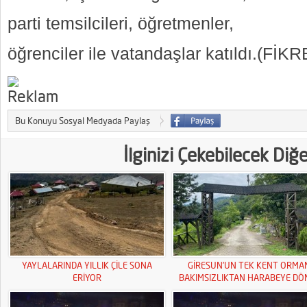
parti temsilcileri, öğretmenler,
öğrenciler ile vatandaşlar katıldı.(FİK
Bu Konuyu Sosyal Medyada Paylaş
İlginizi Çekebilecek Diğ
YAYLALARINDA YILLIK ÇİLE SONA
GİRESUN’UN TEK KENT ORMA
ERİYOR
BAKIMSIZLIKTAN HARABEYE DÖ