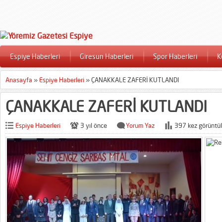
Espiye Haberleri
Giresun Haberleri
Spor Haberleri
K
Anasayfa
»
Espiye Haberleri
»
ÇANAKKALE ZAFERİ KUTLANDI
ÇANAKKALE ZAFERİ KUTLANDI
Espiye Haberleri
3 yıl önce
Yorum Yaz
397 kez görüntül