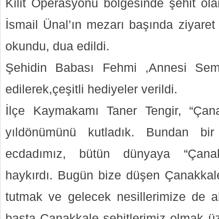
Kilit Operasyonu bölgesinde şehit ol
İsmail Ünal’ın mezarı başında ziyaret 
okundu, dua edildi.
Şehidin Babası Fehmi ,Annesi Sem
edilerek,çeşitli hediyeler verildi.
İlçe Kaymakamı Taner Tengir, “Çana
yıldönümünü kutladık. Bundan bi
ecdadımız, bütün dünyaya “Çana
haykırdı. Bugün bize düşen Çanakkal
tutmak ve gelecek nesillerimize de ak
başta Çanakkale şehitlerimiz olmak üz