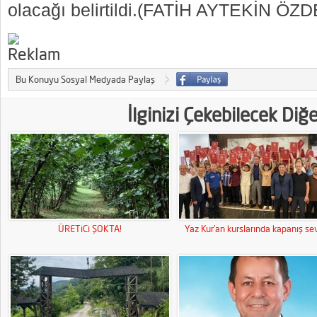
olacağı belirtildi.(FATİH AYTEKİN ÖZ
Bu Konuyu Sosyal Medyada Paylaş
İlginizi Çekebilecek Diğ
ÜRETiCi ŞOKTA!
Yaz Kur’an kurslarında kapanış sev