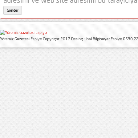
adresimi ve web site adresimi bu tarayıcıya
Yöremiz Gazetesi Espiye Copyright 2017 Desing : İnal Bilgisayar Espiye 0530 