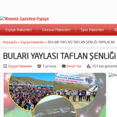
Espiye Haberleri
Giresun Haberleri
Spor Haberleri
K
Anasayfa
»
Espiye Haberleri
»
BULARI YAYLASI TAFLAN ŞENLiĞi YAPILACAK
BULARI YAYLASI TAFLAN ŞENLiĞi
Espiye Haberleri
3 yıl önce
Yorum Yaz
353 kez görüntül