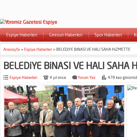
Espiye Haberleri
Giresun Haberleri
Spor Haberleri
K
Anasayfa
»
Espiye Haberleri
»
BELEDiYE BiNASI VE HALI SAHA HiZMETTE
BELEDiYE BiNASI VE HALI SAHA 
Espiye Haberleri
4 yıl önce
Yorum Yaz
478 kez görüntül