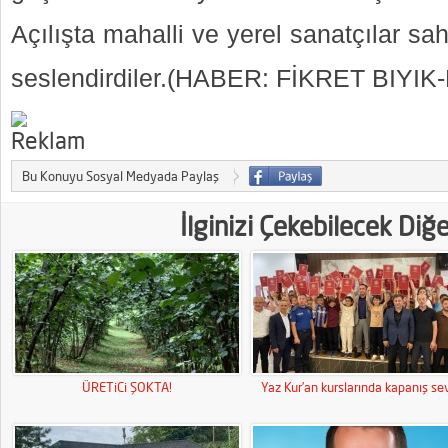
Açılışta mahalli ve yerel sanatçılar sah
seslendirdiler.(HABER: FİKRET BIY
Bu Konuyu Sosyal Medyada Paylaş
İlginizi Çekebilecek Diğ
ÜRETiCi ŞOKTA!
Yaz Kur’an kurslarında kapanış sev