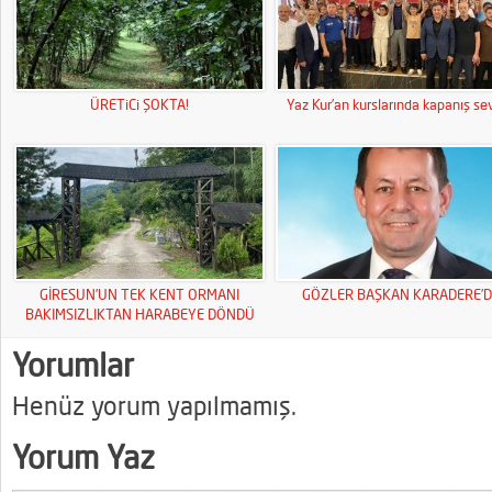
ÜRETiCi ŞOKTA!
Yaz Kur’an kurslarında kapanış sev
GİRESUN’UN TEK KENT ORMANI
GÖZLER BAŞKAN KARADERE’D
BAKIMSIZLIKTAN HARABEYE DÖNDÜ
Yorumlar
Henüz yorum yapılmamış.
Yorum Yaz