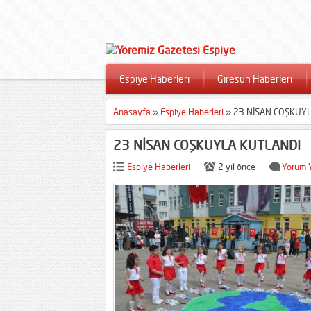
Espiye Haberleri
Giresun Haberleri
Anasayfa
»
Espiye Haberleri
»
23 NİSAN COŞKUY
23 NİSAN COŞKUYLA KUTLANDI
Espiye Haberleri
2 yıl önce
Yorum 