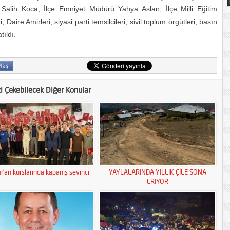
alih Koca, İlçe Emniyet Müdürü Yahya Aslan, İlçe Milli Eğitim
re Amirleri, siyasi parti temsilcileri, sivil toplum örgütleri, basın
tıldı.
zi Çekebilecek Diğer Konular
r’an kurslarında kapanış sevinci
YAYLALARINDA YILLIK ÇİLE SONA
ERİYOR