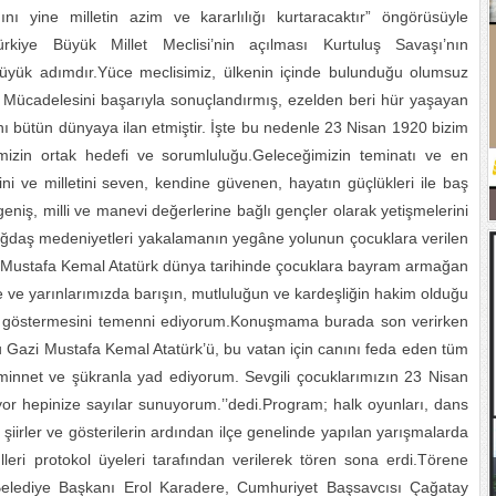
ını yine milletin azim ve kararlılığı kurtaracaktır” öngörüsüyle
rkiye Büyük Millet Meclisi’nin açılması Kurtuluş Savaşı’nın
büyük adımdır.Yüce meclisimiz, ülkenin içinde bulunduğu olumsuz
lâl Mücadelesini başarıyla sonuçlandırmış, ezelden beri hür yaşayan
nı bütün dünyaya ilan etmiştir. İşte bu nedenle 23 Nisan 1920 bizim
imizin ortak hedefi ve sorumluluğu.Geleceğimizin teminatı ve en
ini ve milletini seven, kendine güvenen, hayatın güçlükleri ile baş
geniş, milli ve manevi değerlerine bağlı gençler olarak yetişmelerini
çağdaş medeniyetleri yakalamanın yegâne yolunun çocuklara verilen
en Mustafa Kemal Atatürk dünya tarihinde çocuklara bayram armağan
 ve yarınlarımızda barışın, mutluluğun ve kardeşliğin hakim olduğu
l göstermesini temenni ediyorum.Konuşmama burada son verirken
Gazi Mustafa Kemal Atatürk’ü, bu vatan için canını feda eden tüm
i minnet ve şükranla yad ediyorum. Sevgili çocuklarımızın 23 Nisan
r hepinize sayılar sunuyorum.’’dedi.Program; halk oyunları, dans
 şiirler ve gösterilerin ardından ilçe genelinde yapılan yarışmalarda
leri protokol üyeleri tarafından verilerek tören sona erdi.Törene
elediye Başkanı Erol Karadere, Cumhuriyet Başsavcısı Çağatay