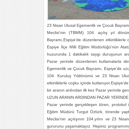
23 Nisan Ulusal Egemenlik ve Çocuk Bayramı Es
Meclisi’nin (TBMM) 104. açılış yıl dö
Bayramı,Espiye’de düzenlenen etkinliklerle
Espiye İlçe Milli Eğitim Müdürlüğü’nün Ata
huzurunda 1 dakikalık saygı duruşunun ard
Pazar yerinde düzenlenen kutlamalarla d
Egemenlik ve Çocuk Bayramı, Espiye’de uzu
104. Kuruluş Yıldönümü ve 23 Nisan Ulus
etkinliklerle coşku içinde kutlanıyor.Espiye
bir aranın ardından ilk kez Pazar yerinde gerç
UZUN ARANIN ARDINDAN PAZAR YERİNDE
Pazar yerinde gerçekleşen tören, protokol ü
Eğitim Müdürü Turgut Öztürk, törende yaptı
Meclisi’nin açılışının 104.yılını ve 23 N
gururunu yaşamaktayız. Hepiniz programımı