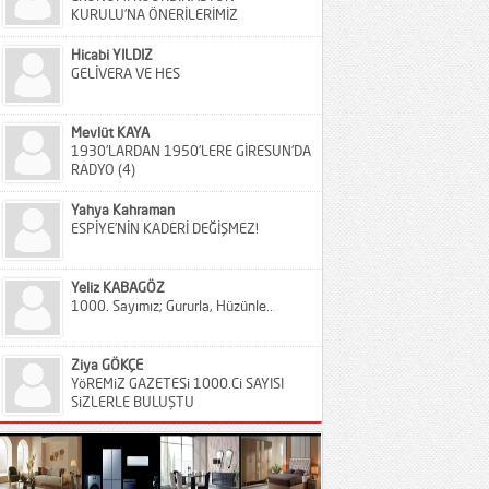
KURULU’NA ÖNERİLERİMİZ
Hicabi YILDIZ
GELİVERA VE HES
Mevlüt KAYA
1930’LARDAN 1950’LERE GİRESUN’DA
RADYO (4)
Yahya Kahraman
ESPİYE’NİN KADERİ DEĞİŞMEZ!
Yeliz KABAGÖZ
1000. Sayımız; Gururla, Hüzünle..
Ziya GÖKÇE
YöREMiZ GAZETESi 1000.Ci SAYISI
SiZLERLE BULUŞTU