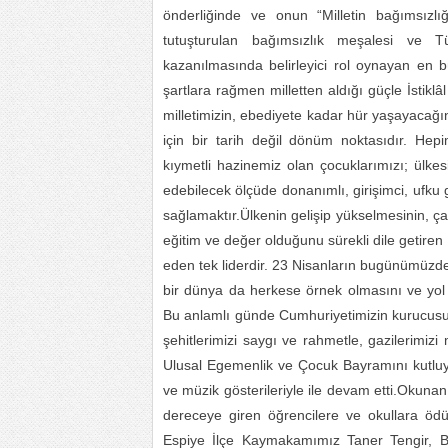
önderliğinde ve onun “Milletin bağımsızlığ
tutuşturulan bağımsızlık meşalesi ve Tü
kazanılmasında belirleyici rol oynayan en 
şartlara rağmen milletten aldığı güçle İstik
milletimizin, ebediyete kadar hür yaşayacağı
için bir tarih değil dönüm noktasıdır. Hep
kıymetli hazinemiz olan çocuklarımızı; ülkes
edebilecek ölçüde donanımlı, girişimci, ufku 
sağlamaktır.Ülkenin gelişip yükselmesinin, 
eğitim ve değer olduğunu sürekli dile getir
eden tek liderdir. 23 Nisanların bugünümüzde
bir dünya da herkese örnek olmasını ve yo
Bu anlamlı günde Cumhuriyetimizin kurucusu 
şehitlerimizi saygı ve rahmetle, gazilerimiz
Ulusal Egemenlik ve Çocuk Bayramını kutluyo
ve müzik gösterileriyle ile devam etti.Okunan
dereceye giren öğrencilere ve okullara ödül
Espiye İlçe Kaymakamımız Taner Tengir, B