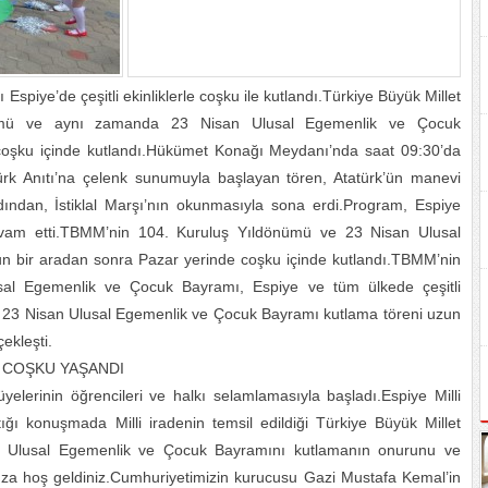
piye’de çeşitli ekinliklerle coşku ile kutlandı.Türkiye Büyük Millet
nümü ve aynı zamanda 23 Nisan Ulusal Egemenlik ve Çocuk
 coşku içinde kutlandı.Hükümet Konağı Meydanı’nda saat 09:30’da
türk Anıtı’na çelenk sunumuyla başlayan tören, Atatürk’ün manevi
ından, İstiklal Marşı’nın okunmasıyla sona erdi.Program, Espiye
evam etti.TBMM’nin 104. Kuruluş Yıldönümü ve 23 Nisan Ulusal
n bir aradan sonra Pazar yerinde coşku içinde kutlandı.TBMM’nin
al Egemenlik ve Çocuk Bayramı, Espiye ve tüm ülkede çeşitli
’de 23 Nisan Ulusal Egemenlik ve Çocuk Bayramı kutlama töreni uzun
ekleşti.
 COŞKU YAŞANDI
yelerinin öğrencileri ve halkı selamlamasıyla başladı.Espiye Milli
ğı konuşmada Milli iradenin temsil edildiği Türkiye Büyük Millet
isan Ulusal Egemenlik ve Çocuk Bayramını kutlamanın onurunu ve
za hoş geldiniz.Cumhuriyetimizin kurucusu Gazi Mustafa Kemal’in