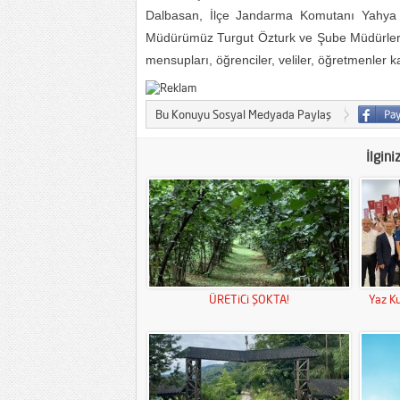
Dalbasan, İlçe Jandarma Komutanı Yahya S
Müdürümüz Turgut Özturk ve Şube Müdürleri, Dai
mensupları, öğrenciler, veliler, öğretmenler ka
Bu Konuyu Sosyal Medyada Paylaş
İlgini
ÜRETiCi ŞOKTA!
Yaz Ku