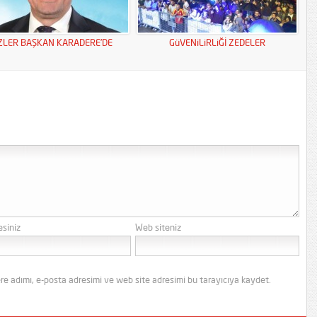
ZLER BAŞKAN KARADERE’DE
GüVENiLiRLiĞİ ZEDELER
esiniz
Web siteniz
re adımı, e-posta adresimi ve web site adresimi bu tarayıcıya kaydet.