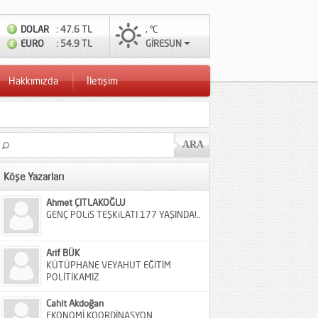
DOLAR
: 47.6 TL
, °C
EURO
: 54.9 TL
GİRESUN
Hakkımızda
İletişim
Köşe Yazarları
Ahmet ÇITLAKOĞLU
GENÇ POLiS TEŞKiLATI 177 YAŞINDA!..
Arif BÜK
KÜTÜPHANE VEYAHUT EĞİTİM
POLİTİKAMIZ
Cahit Akdoğan
EKONOMİ KOORDİNASYON