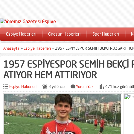
Espiye Haberleri
Giresun Haberleri
Spor Haberleri
K
Anasayfa
»
Espiye Haberleri
»
1957 ESPİYESPOR SEMİH BEKÇİ RÜZGARI: HE
1957 ESPİYESPOR SEMİH BEKÇİ 
ATIYOR HEM ATTIRIYOR
Espiye Haberleri
3 yıl önce
Yorum Yaz
471 kez görüntül