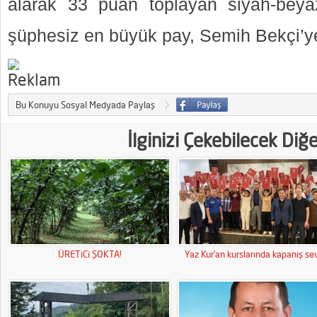
alarak 33 puan toplayan siyah-beyaz
şüphesiz en büyük pay, Semih Bekçi’
Bu Konuyu Sosyal Medyada Paylaş
İlginizi Çekebilecek Diğ
ÜRETiCi ŞOKTA!
Yaz Kur’an kurslarında kapanış sev