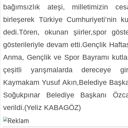
bağımsızlık ateşi, milletimizin c
birleşerek Türkiye Cumhuriyeti’nin ku
dedi.Tören, okunan şiirler,spor göste
gösterileriyle devam etti.Gençlik Haft
Anma, Gençlik ve Spor Bayramı kutlam
çeşitli yarışmalarda dereceye gi
Kaymakam Yusuf Akın,Belediye Başka
Soğukpınar Belediye Başkanı Özca
verildi.(Yeliz KABAGÖZ)