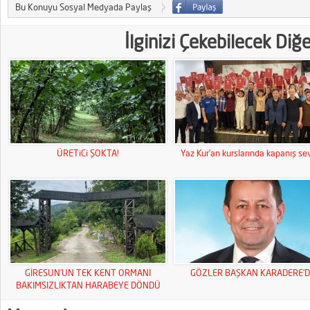
Bu Konuyu Sosyal Medyada Paylaş
İlginizi Çekebilecek Diğ
ÜRETiCi ŞOKTA!
Yaz Kur’an kurslarında kapanış sev
GİRESUN’UN TEK KENT ORMANI
GÖZLER BAŞKAN KARADERE’D
BAKIMSIZLIKTAN HARABEYE DÖNDÜ