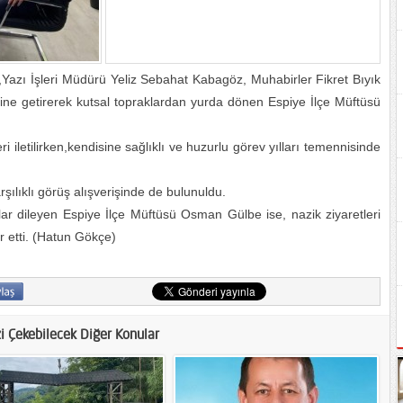
Yazı İşleri Müdürü Yeliz Sebahat Kabagöz, Muhabirler Fikret Bıyık
erine getirerek kutsal topraklardan yurda dönen Espiye İlçe Müftüsü
ri iletilirken,kendisine sağlıklı ve huzurlu görev yılları temennisinde
şılıklı görüş alışverişinde de bulunuldu.
r dileyen Espiye İlçe Müftüsü Osman Gülbe ise, nazik ziyaretleri
r etti. (Hatun Gökçe)
zi Çekebilecek Diğer Konular