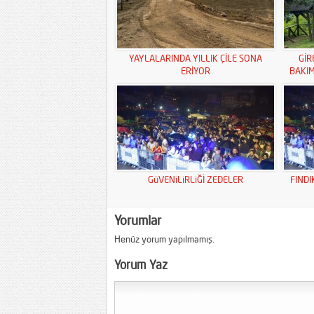
YAYLALARINDA YILLIK ÇİLE SONA
GİR
ERİYOR
BAKI
GüVENiLiRLiĞİ ZEDELER
FINDI
Yorumlar
Henüz yorum yapılmamış.
Yorum Yaz