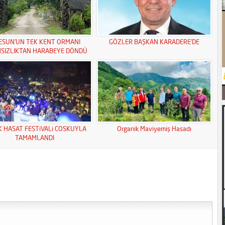
ESUN’UN TEK KENT ORMANI
GÖZLER BAŞKAN KARADERE’DE
MSIZLIKTAN HARABEYE DÖNDÜ
K HASAT FESTiVALi COSKUYLA
Organik Maviyemiş Hasadı
TAMAMLANDI