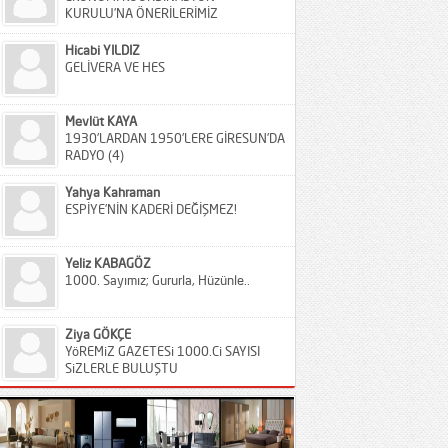
KURULU’NA ÖNERİLERİMİZ
Hicabi YILDIZ
GELİVERA VE HES
Mevlüt KAYA
1930’LARDAN 1950’LERE GİRESUN’DA
RADYO (4)
Yahya Kahraman
ESPİYE’NİN KADERİ DEĞİŞMEZ!
Yeliz KABAGÖZ
1000. Sayımız; Gururla, Hüzünle..
Ziya GÖKÇE
YöREMiZ GAZETESi 1000.Ci SAYISI
SiZLERLE BULUŞTU