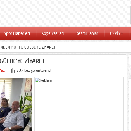
Spor Haberleri
Köşe Yazıları
Resmi İlanlar
ESPİYE
’NDEN MÜFTÜ GÜLBE’YE ZİYARET
GÜLBE’YE ZİYARET
Yaz
287 kez görüntülendi