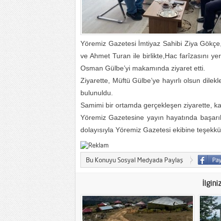
Yöremiz Gazetesi İmtiyaz Sahibi Ziya Gökçe,
ve Ahmet Turan ile birlikte,Hac farîzasını y
Osman Gülbe’yi makamında ziyaret etti.
Ziyarette, Müftü Gülbe’ye hayırlı olsun dilekle
bulunuldu.
Samimi bir ortamda gerçekleşen ziyarette, kar
Yöremiz Gazetesine yayın hayatında başarıla
dolayısıyla Yöremiz Gazetesi ekibine teşekkü
Bu Konuyu Sosyal Medyada Paylaş
İlgini