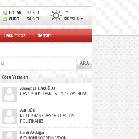
DOLAR
: 47.6 TL
, °C
EURO
: 54.9 TL
GİRESUN
Hakkımızda
İletişim
Köşe Yazarları
Ahmet ÇITLAKOĞLU
GENÇ POLiS TEŞKiLATI 177 YAŞINDA!..
Arif BÜK
KÜTÜPHANE VEYAHUT EĞİTİM
POLİTİKAMIZ
Cahit Akdoğan
EKONOMİ KOORDİNASYON