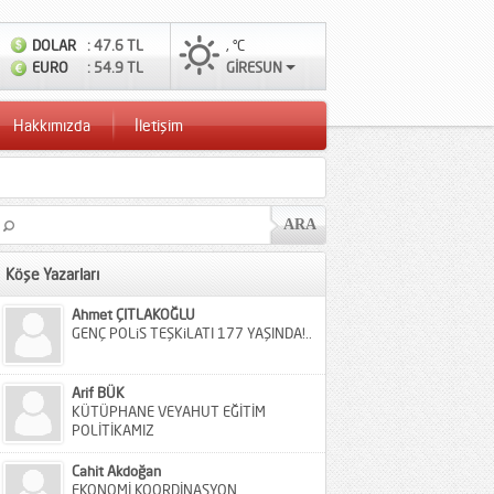
DOLAR
: 47.6 TL
, °C
EURO
: 54.9 TL
GİRESUN
Hakkımızda
İletişim
Köşe Yazarları
Ahmet ÇITLAKOĞLU
GENÇ POLiS TEŞKiLATI 177 YAŞINDA!..
Arif BÜK
KÜTÜPHANE VEYAHUT EĞİTİM
POLİTİKAMIZ
Cahit Akdoğan
EKONOMİ KOORDİNASYON