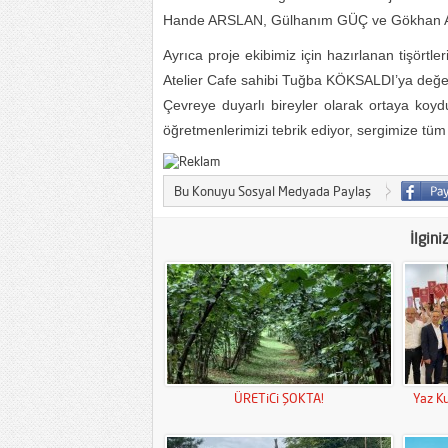
Hande ARSLAN, Gülhanım GÜÇ ve Gökhan APAY
Ayrıca proje ekibimiz için hazırlanan tişörtl
Atelier Cafe sahibi Tuğba KÖKSALDI’ya değerli
Çevreye duyarlı bireyler olarak ortaya koyd
öğretmenlerimizi tebrik ediyor, sergimize tü
Bu Konuyu Sosyal Medyada Paylaş
İlgini
ÜRETiCi ŞOKTA!
Yaz Ku