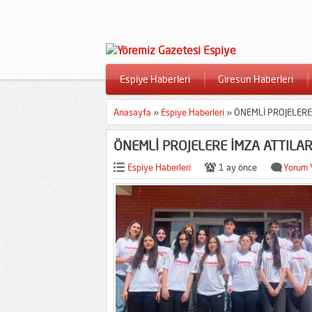
Espiye Haberleri
Giresun Haberleri
Anasayfa
»
Espiye Haberleri
»
ÖNEMLİ PROJELERE
ÖNEMLİ PROJELERE İMZA ATTILA
Espiye Haberleri
1 ay önce
Yorum 