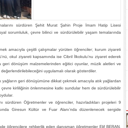
alarını sürdüren Şehit Murat Şahin Proje İmam Hatip Lisesi
syal sorumluluk, çevre bilinci ve sürdürülebilir yaşam temalarında
ek amacıyla çeşitli çalışmalar yürüten öğrenciler; kurum ziyareti
, okul ziyareti kapsamında ise Cibril İlkokulu’nu ziyaret ederek
yrıca geri dönüşüm malzemelerinden eğitici oyunlar, müzik aletleri ve
en değerlendirilebileceğini uygulamalı olarak gösterdiler.
k yağların geri dönüşümüne dikkat çekmek amacıyla atık yağlardan
çevre kirliliğinin önlenmesine katkı sundular hem de sürdürülebilir
oydular.
ı sürdüren Öğretmenler ve öğrenciler, hazırladıkları projeleri 9
ında Giresun Kültür ve Fuar Alanı’nda düzenlenecek sergide
e öğrencilere rehberlik eden danışman öğretmenler Elif BERAN,