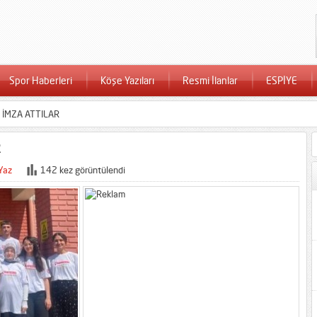
Spor Haberleri
Köşe Yazıları
Resmi İlanlar
ESPİYE
 İMZA ATTILAR
R
Yaz
142 kez görüntülendi