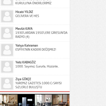
KURULU’NA ÖNERİLERİMİZ
Hicabi YILDIZ
GELİVERA VE HES
Mevlüt KAYA
1930’LARDAN 1950’LERE GİRESUN’DA
RADYO (4)
Yahya Kahraman
ESPİYE’NİN KADERİ DEĞİŞMEZ!
Yeliz KABAGÖZ
1000. Sayımız; Gururla, Hüzünle..
Ziya GÖKÇE
YöREMiZ GAZETESi 1000.Ci SAYISI
SiZLERLE BULUŞTU