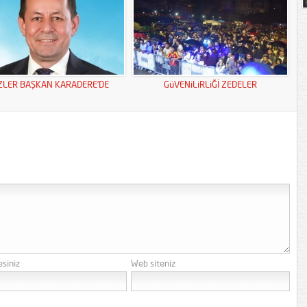
ZLER BAŞKAN KARADERE’DE
GüVENiLiRLiĞİ ZEDELER
esiniz
Web siteniz