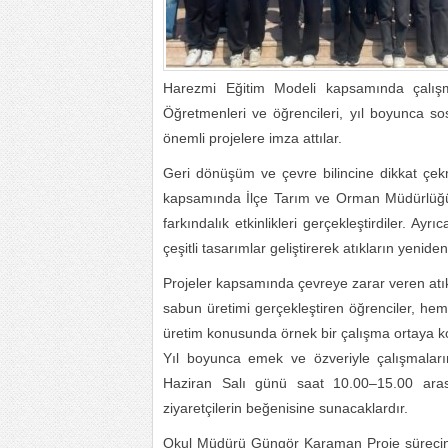
Harezmi Eğitim Modeli kapsamında çalışm
Öğretmenleri ve öğrencileri, yıl boyunca so
önemli projelere imza attılar.
Geri dönüşüm ve çevre bilincine dikkat çekm
kapsamında İlçe Tarım ve Orman Müdürlüğü’nü
farkındalık etkinlikleri gerçekleştirdiler. A
çeşitli tasarımlar geliştirerek atıkların yenid
Projeler kapsamında çevreye zarar veren atı
sabun üretimi gerçekleştiren öğrenciler, hem 
üretim konusunda örnek bir çalışma ortaya k
Yıl boyunca emek ve özveriyle çalışmaların
Haziran Salı günü saat 10.00–15.00 aras
ziyaretçilerin beğenisine sunacaklardır.
Okul Müdürü Güngör Karaman Proje sürecind