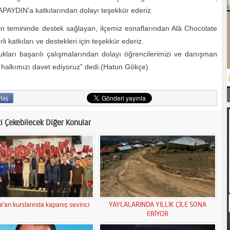
DIN’a katkılarından dolayı teşekkür ederiz.
erin temininde destek sağlayan, ilçemiz esnaflarından Alâ Chocolate
 katkıları ve destekleri için teşekkür ederiz.
ukları başarılı çalışmalarından dolayı öğrencilerimizi ve danışman
m halkımızı davet ediyoruz” dedi.(Hatun Gökçe)
zi Çekebilecek Diğer Konular
r’an kurslarında kapanış sevinci
YAYLALARINDA YILLIK ÇİLE SONA
ERİYOR