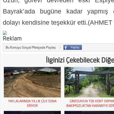
Uzun, görevi devreden eski Espiy
Bayrak’ada bugüne kadar yapmış o
dolayı kendisine teşekkür etti.(AHME
Bu Konuyu Sosyal Medyada Paylaş
İlginizi Çekebilecek Diğ
YAYLALARINDA YILLIK ÇİLE SONA
GİRESUN’UN TEK KENT ORMA
ERİYOR
BAKIMSIZLIKTAN HARABEYE DÖ