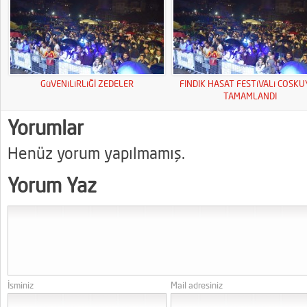
GüVENiLiRLiĞİ ZEDELER
FINDIK HASAT FESTiVALi COSK
TAMAMLANDI
Yorumlar
Henüz yorum yapılmamış.
Yorum Yaz
İsminiz
Mail adresiniz