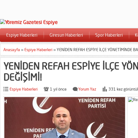
Espiye Haberleri
Giresun Haberleri
Spor Haberleri
K
Anasayfa
»
Espiye Haberleri
»
YENİDEN REFAH ESPİYE İLÇE YÖNETİMİNDE BA
YENİDEN REFAH ESPİYE İLÇE YÖ
DEĞİŞİMİ!
Espiye Haberleri
1 yıl önce
Yorum Yaz
331 kez görüntül