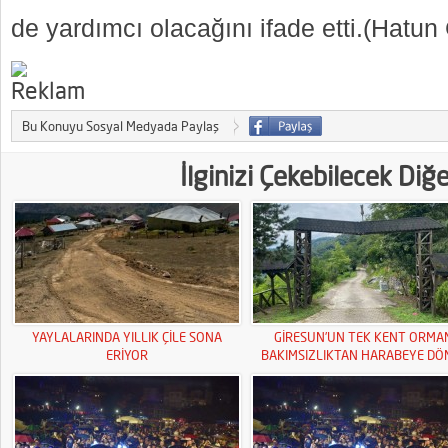
de yardımcı olacağını ifade etti.(Hatun
Bu Konuyu Sosyal Medyada Paylaş
İlginizi Çekebilecek Diğ
YAYLALARINDA YILLIK ÇİLE SONA
GİRESUN’UN TEK KENT ORMA
ERİYOR
BAKIMSIZLIKTAN HARABEYE DÖ