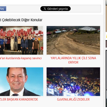
zi Çekebilecek Diğer Konular
r’an kurslarında kapanış sevinci
YAYLALARINDA YILLIK ÇİLE SONA
ERİYOR
ZLER BAŞKAN KARADERE’DE
GüVENiLiRLiĞİ ZEDELER