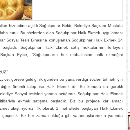
lkın hizmetine açıldı.Soğukpınar Belde Belediye Başkanı Mustafa
i daha tuttu. Bu sözlerden olan Soğukpınar Halk Ekmek uygulaması
nar Sosyal Tesis Binasına konuşlanan Soğukpınar Halk Ekmek 24
başladı. Soğukpınar Halk Ekmek satış noktalarının ilerleyen
r.Başkan Eyice, “Soğukpınarın her mahallesine halk ekmeğini
RUZ”
ice, göreve geldiği ilk günden bu yana verdiği sözleri tutmak için
r diğer önemli talep ise Halk Ekmek idi. Bu konuda da gerekli
elediye Sosyal tesisleri yanına açtığımız Soğukpınar Halk Ekmek
itibariyle ekmek satışına başladık. Biz bu projede kâr amacı
izmet ulaştırıyoruz. İlk olarak 1 mahallede başlayan Halk Ekmek
 geçecek. Biz her zaman olduğu gibi vatandaşlarımızın yanında