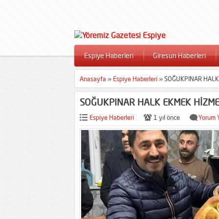
Espiye Haberleri
Giresun Haberleri
Anasayfa
»
Espiye Haberleri
»
SOĞUKPINAR HALK 
SOĞUKPINAR HALK EKMEK HİZME
Espiye Haberleri
1 yıl önce
Yorum 