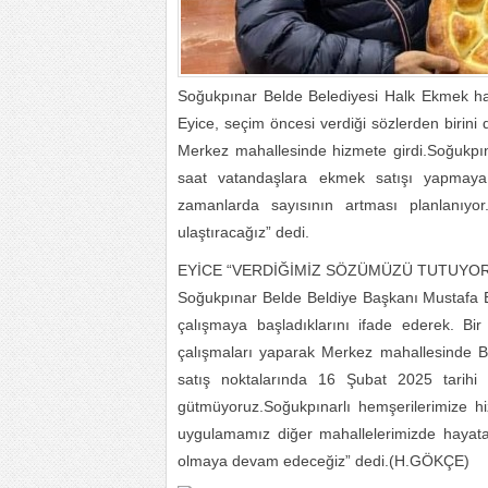
Soğukpınar Belde Belediyesi Halk Ekmek ha
Eyice, seçim öncesi verdiği sözlerden birin
Merkez mahallesinde hizmete girdi.Soğukpı
saat vatandaşlara ekmek satışı yapmaya 
zamanlarda sayısının artması planlanıyo
ulaştıracağız” dedi.
EYİCE “VERDİĞİMİZ SÖZÜMÜZÜ TUTUYO
Soğukpınar Belde Beldiye Başkanı Mustafa Ey
çalışmaya başladıklarını ifade ederek. Bi
çalışmaları yaparak Merkez mahallesinde B
satış noktalarında 16 Şubat 2025 tarihi 
gütmüyoruz.Soğukpınarlı hemşerilerimize h
uygulamamız diğer mahallelerimizde hayata
olmaya devam edeceğiz” dedi.(H.GÖKÇE)