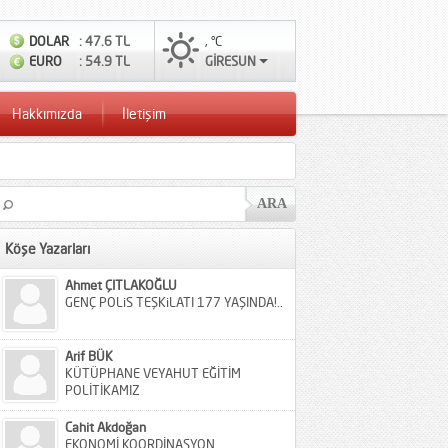
DOLAR
: 47.6 TL
, °C
EURO
: 54.9 TL
GİRESUN
Hakkımızda
İletişim
Köşe Yazarları
Ahmet ÇITLAKOĞLU
GENÇ POLiS TEŞKiLATI 177 YAŞINDA!..
Arif BÜK
KÜTÜPHANE VEYAHUT EĞİTİM
POLİTİKAMIZ
Cahit Akdoğan
EKONOMİ KOORDİNASYON