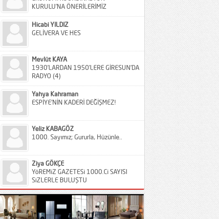
KURULU’NA ÖNERİLERİMİZ
Hicabi YILDIZ
GELİVERA VE HES
Mevlüt KAYA
1930’LARDAN 1950’LERE GİRESUN’DA
RADYO (4)
Yahya Kahraman
ESPİYE’NİN KADERİ DEĞİŞMEZ!
Yeliz KABAGÖZ
1000. Sayımız; Gururla, Hüzünle..
Ziya GÖKÇE
YöREMiZ GAZETESi 1000.Ci SAYISI
SiZLERLE BULUŞTU