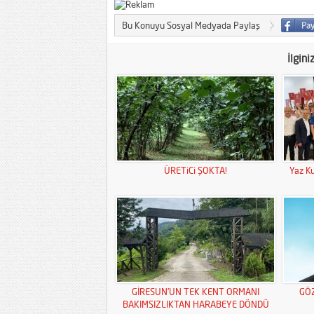
Bu Konuyu Sosyal Medyada Paylaş
İlgini
ÜRETiCi ŞOKTA!
Yaz Ku
GİRESUN’UN TEK KENT ORMANI
GÖ
BAKIMSIZLIKTAN HARABEYE DÖNDÜ