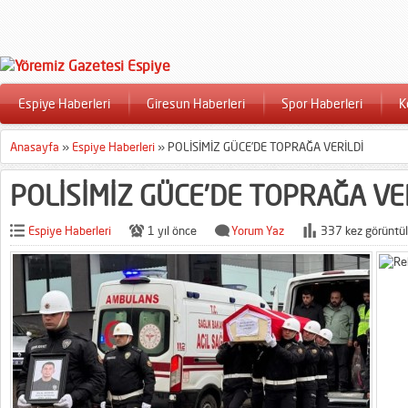
Espiye Haberleri
Giresun Haberleri
Spor Haberleri
K
Anasayfa
»
Espiye Haberleri
»
POLİSİMİZ GÜCE’DE TOPRAĞA VERİLDİ
POLİSİMİZ GÜCE’DE TOPRAĞA VE
Espiye Haberleri
1 yıl önce
Yorum Yaz
337 kez görüntül