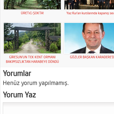
ÜRETiCi ŞOKTA!
Yaz Kur’an kurslarında kapanış sev
GİRESUN’UN TEK KENT ORMANI
GÖZLER BAŞKAN KARADERE’D
BAKIMSIZLIKTAN HARABEYE DÖNDÜ
Yorumlar
Henüz yorum yapılmamış.
Yorum Yaz