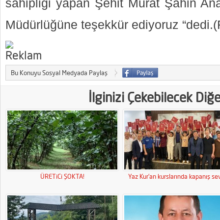
sahipliği yapan Şehit Murat Şahin An
Müdürlüğüne teşekkür ediyoruz “dedi.(F
Bu Konuyu Sosyal Medyada Paylaş
İlginizi Çekebilecek Diğ
ÜRETiCi ŞOKTA!
Yaz Kur’an kurslarında kapanış sev