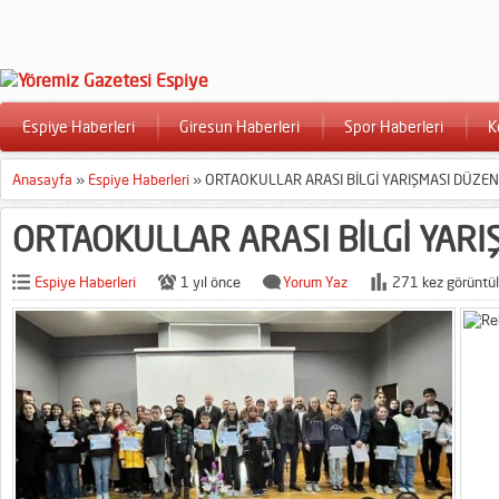
Espiye Haberleri
Giresun Haberleri
Spor Haberleri
K
Anasayfa
»
Espiye Haberleri
»
ORTAOKULLAR ARASI BİLGİ YARIŞMASI DÜZE
ORTAOKULLAR ARASI BİLGİ YAR
Espiye Haberleri
1 yıl önce
Yorum Yaz
271 kez görüntül