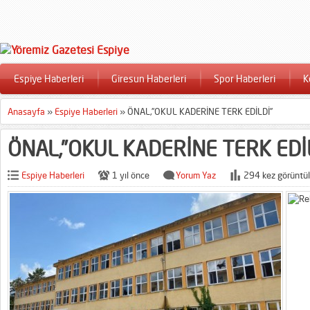
Espiye Haberleri
Giresun Haberleri
Spor Haberleri
K
Anasayfa
»
Espiye Haberleri
»
ÖNAL,”OKUL KADERİNE TERK EDİLDİ”
ÖNAL,”OKUL KADERİNE TERK EDİ
Espiye Haberleri
1 yıl önce
Yorum Yaz
294 kez görüntül