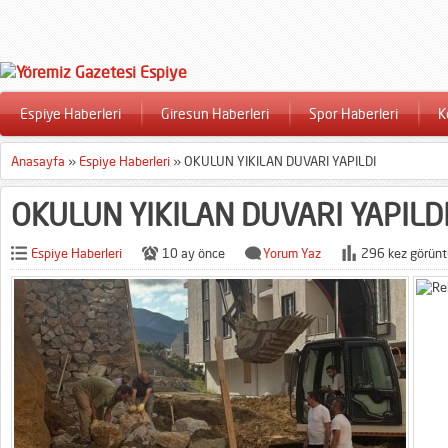
Espiye Haberleri
Giresun Haberleri
Spor Haberleri
K
Anasayfa
»
Espiye Haberleri
»
OKULUN YIKILAN DUVARI YAPILDI
OKULUN YIKILAN DUVARI YAPILD
Espiye Haberleri
10 ay önce
Yorum Yaz
296 kez görünt