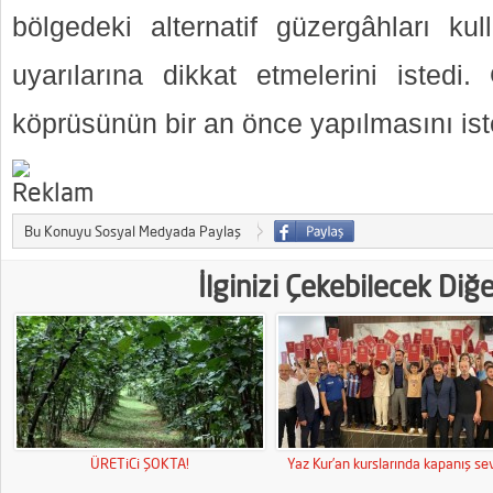
bölgedeki alternatif güzergâhları kull
uyarılarına dikkat etmelerini istedi.
köprüsünün bir an önce yapılmasını ist
Bu Konuyu Sosyal Medyada Paylaş
İlginizi Çekebilecek Diğ
ÜRETiCi ŞOKTA!
Yaz Kur’an kurslarında kapanış sev