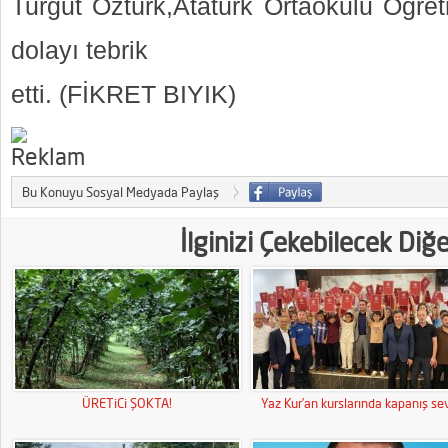
Turgut Öztürk,Atatürk Ortaokulu Öğret
dolayı tebrik
etti. (FİKRET BIYIK)
Bu Konuyu Sosyal Medyada Paylaş
İlginizi Çekebilecek Diğ
ÜRETiCi ŞOKTA!
Yaz Kur’an kurslarında kapanış sev