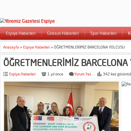
Espiye Haberleri
Giresun Haberleri
Spor Haberleri
K
Anasayfa
»
Espiye Haberleri
»
ÖĞRETMENLERİMİZ BARCELONA YOLCUSU
ÖĞRETMENLERİMİZ BARCELONA
Espiye Haberleri
1 yıl önce
Yorum Yaz
342 kez görüntül