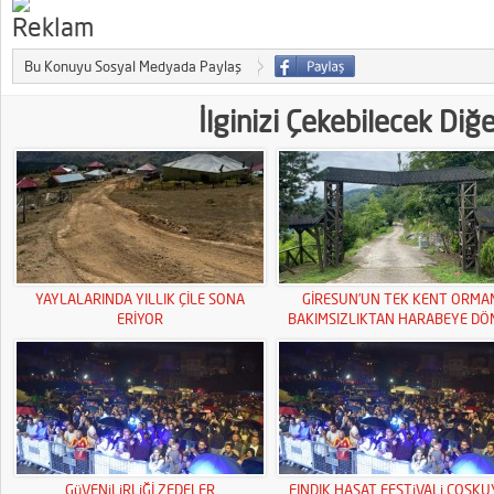
Bu Konuyu Sosyal Medyada Paylaş
İlginizi Çekebilecek Diğ
YAYLALARINDA YILLIK ÇİLE SONA
GİRESUN’UN TEK KENT ORMA
ERİYOR
BAKIMSIZLIKTAN HARABEYE DÖ
GüVENiLiRLiĞİ ZEDELER
FINDIK HASAT FESTiVALi COSK