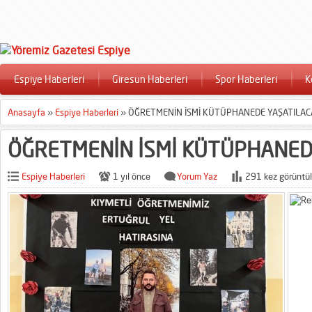
Espiye Haberleri
Giresun Haberleri
Spor Haberleri
K
Anasayfa
»
Espiye Haberleri
»
ÖĞRETMENİN İSMİ KÜTÜPHANEDE YAŞATILAC
ÖĞRETMENİN İSMİ KÜTÜPHANED
Espiye Haberleri
1 yıl önce
Yorum Yaz
291 kez görüntül