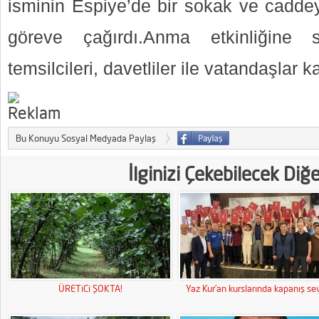
isminin Espiye’de bir sokak ve caddey
göreve çağırdı.Anma etkinliğine s
temsilcileri, davetliler ile vatandaşlar ka
Bu Konuyu Sosyal Medyada Paylaş
İlginizi Çekebilecek Diğ
ÜRETiCi ŞOKTA!
Yaz Kur’an kurslarında kapanış sev