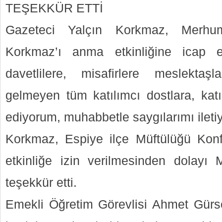
TEŞEKKÜR ETTİ
Gazeteci Yalçın Korkmaz, Merhu
Korkmaz’ı anma etkinliğine icap e
davetlilere, misafirlere meslektaşl
gelmeyen tüm katılımcı dostlara, katı
ediyorum, muhabbetle saygılarımı ileti
Korkmaz, Espiye ilçe Müftülüğü Ko
etkinliğe izin verilmesinden dolayı M
teşekkür etti.
Emekli Öğretim Görevlisi Ahmet Gür