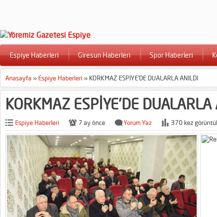
Espiye Haberleri
Giresun Haberleri
Spor Haberleri
K
Anasayfa
»
Espiye Haberleri
»
KORKMAZ ESPİYE’DE DUALARLA ANILDI
KORKMAZ ESPİYE’DE DUALARLA 
Espiye Haberleri
7 ay önce
Yorum Yaz
370 kez görüntü