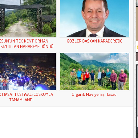
ESUN’UN TEK KENT ORMANI
GÖZLER BAŞKAN KARADERE’DE
MSIZLIKTAN HARABEYE DÖNDÜ
K HASAT FESTiVALi COSKUYLA
Organik Maviyemiş Hasadı
TAMAMLANDI