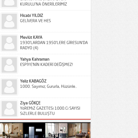
KURULU’NA ÖNERİLERİMİZ
Hicabi YILDIZ
GELİVERA VE HES
Mevlüt KAYA
1930’LARDAN 1950’LERE GİRESUN’DA
RADYO (4)
Yahya Kahraman
ESPİYE’NİN KADERİ DEĞİŞMEZ!
Yeliz KABAGÖZ
1000. Sayımız; Gururla, Hüzünle..
Ziya GÖKÇE
YöREMiZ GAZETESi 1000.Ci SAYISI
SiZLERLE BULUŞTU