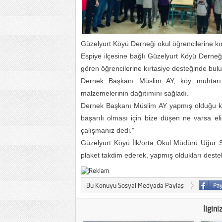
Güzelyurt Köyü Derneği okul öğrencilerine kı
Espiye ilçesine bağlı Güzelyurt Köyü Derne
gören öğrencilerine kırtasiye desteğinde bul
Dernek Başkanı Müslim AY, köy muhtarı Re
malzemelerinin dağıtımını sağladı.
Dernek Başkanı Müslim AY yapmış olduğu kon
başarılı olması için bize düşen ne varsa el
çalışmanız dedi.”
Güzelyurt Köyü İlk/orta Okul Müdürü Uğur
plaket takdim ederek, yapmış oldukları destek
Bu Konuyu Sosyal Medyada Paylaş
İlgini