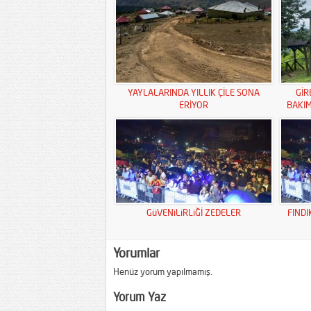
YAYLALARINDA YILLIK ÇİLE SONA
GİR
ERİYOR
BAKI
GüVENiLiRLiĞİ ZEDELER
FINDI
Yorumlar
Henüz yorum yapılmamış.
Yorum Yaz