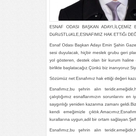
ESNAF ODASI BAŞKAN ADAYI,İLÇEMİZ E
DüRüSTLüKLE,ESNAFIMIZ HAK ETTiĞi DEĞ
Esnaf Odası Başkan Adayı Emin Şahin Gazet
sesi duyulacak, hiçbir meslek grubu geri pl
yol gösteren, destek olan bir kurum haline
birlikte başlatacağız.Çünkü biz inanıyoruz:Si
Sözümüz net:Esnafımız hak ettiği değeri kaz
Esnafımız,bu şehrin alın teridir,emeğidir
çalıştığımız esnaflarımızın sorunlarını en i
saygınlığı yeniden kazanma zamanı geldi.Biz b
kendi emeğimizle çıktık.Amacımız;Esnafı
kurallarına uygun,adil bir ortam sağlayan.Şeff
Esnafımız,bu şehrin alın teridir,emeğidir