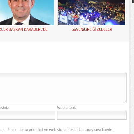
ZLER BAŞKAN KARADERE’DE
GüVENiLiRLiĞİ ZEDELER
esiniz
Web siteniz
re adımı, e-posta adresimi ve web site adresimi bu tarayıcıya kaydet.