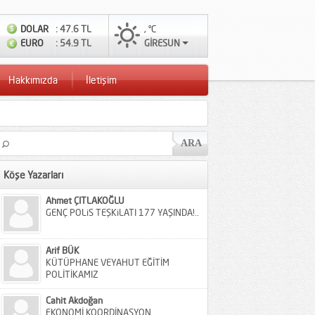
DOLAR
: 47.6 TL
, °C
EURO
: 54.9 TL
GİRESUN
Hakkımızda
İletişim
Köşe Yazarları
Ahmet ÇITLAKOĞLU
GENÇ POLiS TEŞKiLATI 177 YAŞINDA!..
Arif BÜK
KÜTÜPHANE VEYAHUT EĞİTİM
POLİTİKAMIZ
Cahit Akdoğan
EKONOMİ KOORDİNASYON