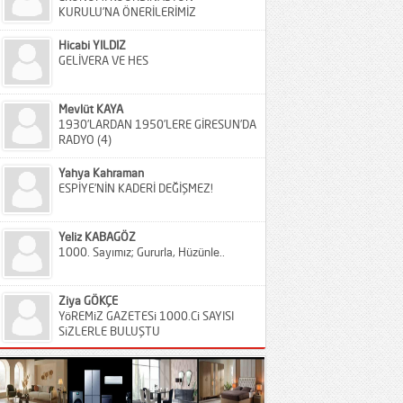
KURULU’NA ÖNERİLERİMİZ
Hicabi YILDIZ
GELİVERA VE HES
Mevlüt KAYA
1930’LARDAN 1950’LERE GİRESUN’DA
RADYO (4)
Yahya Kahraman
ESPİYE’NİN KADERİ DEĞİŞMEZ!
Yeliz KABAGÖZ
1000. Sayımız; Gururla, Hüzünle..
Ziya GÖKÇE
YöREMiZ GAZETESi 1000.Ci SAYISI
SiZLERLE BULUŞTU