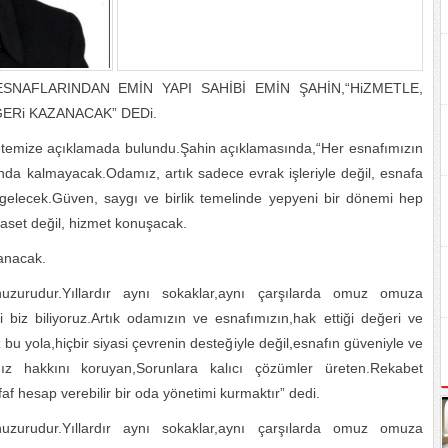
SNAFLARINDAN EMİN YAPI SAHİBİ EMİN ŞAHİN,“HiZMETLE,
ERi KAZANACAK” DEDi.
emize açıklamada bulundu.Şahin açıklamasında,“Her esnafımızın
anda kalmayacak.Odamız, artık sadece evrak işleriyle değil, esnafa
 gelecek.Güven, saygı ve birlik temelinde yepyeni bir dönemi hep
yaset değil, hizmet konuşacak.
anacak.
,huzurudur.Yıllardır aynı sokaklar,aynı çarşılarda omuz omuza
yi biz biliyoruz.Artık odamızın ve esnafımızın,hak ettiği değeri ve
u yola,hiçbir siyasi çevrenin desteğiyle değil,esnafın güveniyle ve
mız hakkını koruyan,Sorunlara kalıcı çözümler üreten.Rekabet
af hesap verebilir bir oda yönetimi kurmaktır” dedi.
,huzurudur.Yıllardır aynı sokaklar,aynı çarşılarda omuz omuza