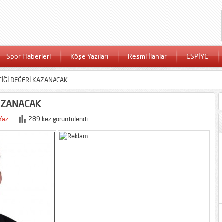
Spor Haberleri
Köşe Yazıları
Resmi İlanlar
ESPİYE
TİĞİ DEĞERİ KAZANACAK
KAZANACAK
Yaz
289 kez görüntülendi