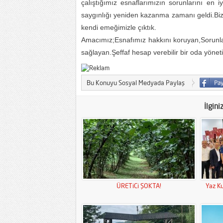
çalıştığımız esnaflarımızın sorunlarını en i
saygınlığı yeniden kazanma zamanı geldi.Biz b
kendi emeğimizle çıktık.
Amacımız;Esnafımız hakkını koruyan,Sorunlar
sağlayan.Şeffaf hesap verebilir bir oda yönet
Bu Konuyu Sosyal Medyada Paylaş
İlgini
ÜRETiCi ŞOKTA!
Yaz Ku