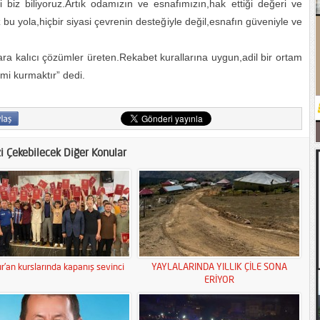
yi biz biliyoruz.Artık odamızın ve esnafımızın,hak ettiği değeri ve
u yola,hiçbir siyasi çevrenin desteğiyle değil,esnafın güveniyle ve
a kalıcı çözümler üreten.Rekabet kurallarına uygun,adil bir ortam
imi kurmaktır” dedi.
zi Çekebilecek Diğer Konular
r’an kurslarında kapanış sevinci
YAYLALARINDA YILLIK ÇİLE SONA
ERİYOR