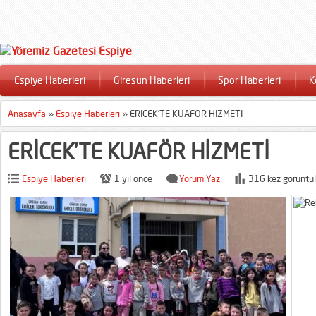
Espiye Haberleri
Giresun Haberleri
Spor Haberleri
K
Anasayfa
»
Espiye Haberleri
»
ERİCEK’TE KUAFÖR HİZMETİ
ERİCEK’TE KUAFÖR HİZMETİ
Espiye Haberleri
1 yıl önce
Yorum Yaz
316 kez görüntül