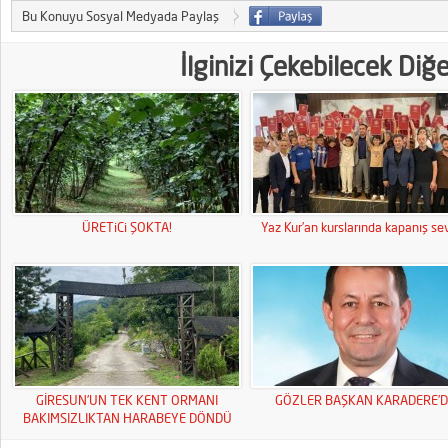
Bu Konuyu Sosyal Medyada Paylaş
İlginizi Çekebilecek Diğ
ÜRETiCi ŞOKTA!
Yaz Kur’an kurslarında kapanış sev
GİRESUN’UN TEK KENT ORMANI
GÖZLER BAŞKAN KARADERE’D
BAKIMSIZLIKTAN HARABEYE DÖNDÜ