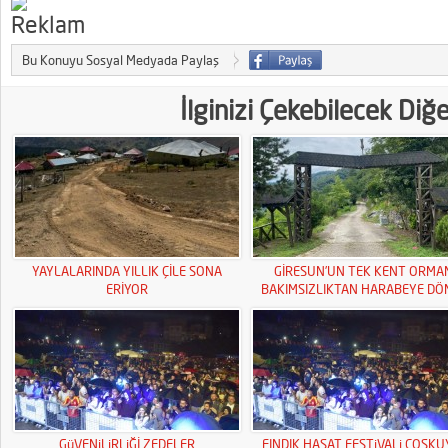
Bu Konuyu Sosyal Medyada Paylaş
İlginizi Çekebilecek Diğ
YAYLALARINDA YILLIK ÇİLE SONA
GİRESUN’UN TEK KENT ORMA
ERİYOR
BAKIMSIZLIKTAN HARABEYE DÖ
GüVENiLiRLiĞİ ZEDELER
FINDIK HASAT FESTiVALi COSK