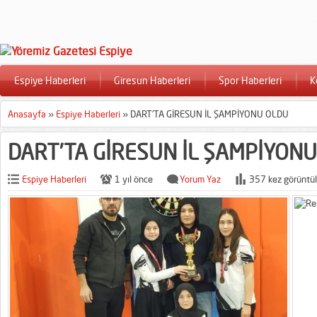
Espiye Haberleri
Giresun Haberleri
Spor Haberleri
K
Anasayfa
»
Espiye Haberleri
»
DART’TA GİRESUN İL ŞAMPİYONU OLDU
DART’TA GİRESUN İL ŞAMPİYON
Espiye Haberleri
1 yıl önce
Yorum Yaz
357 kez görüntül