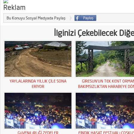
Bu Konuyu Sosyal Medyada Paylaş
İlginizi Çekebilecek Diğ
YAYLALARINDA YILLIK ÇİLE SONA
GİRESUN’UN TEK KENT ORMA
ERİYOR
BAKIMSIZLIKTAN HARABEYE DÖ
GüVENiLiRLiĞİ ZEDELER
FINDIK HASAT FESTiVALi COSK