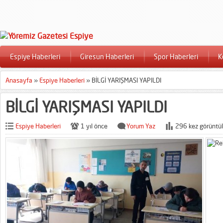
Espiye Haberleri
Giresun Haberleri
Spor Haberleri
K
Anasayfa
»
Espiye Haberleri
»
BİLGİ YARIŞMASI YAPILDI
BİLGİ YARIŞMASI YAPILDI
Espiye Haberleri
1 yıl önce
Yorum Yaz
296 kez görüntül