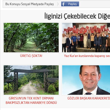
Bu Konuyu Sosyal Medyada Paylaş
İlginizi Çekebilecek Diğ
ÜRETiCi ŞOKTA!
Yaz Kur’an kurslarında kapanış sev
GİRESUN’UN TEK KENT ORMANI
GÖZLER BAŞKAN KARADERE’D
BAKIMSIZLIKTAN HARABEYE DÖNDÜ