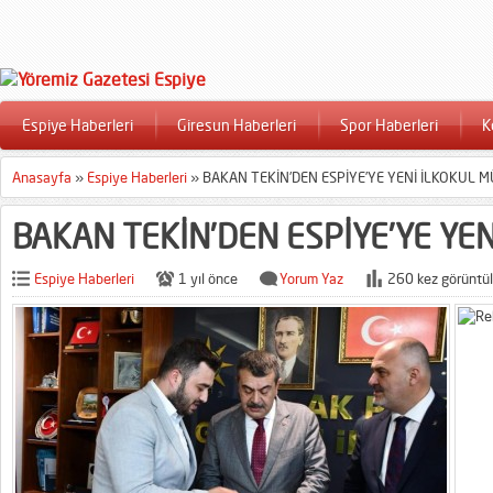
Espiye Haberleri
Giresun Haberleri
Spor Haberleri
K
Anasayfa
»
Espiye Haberleri
»
BAKAN TEKİN’DEN ESPİYE’YE YENİ İLKOKUL M
BAKAN TEKİN’DEN ESPİYE’YE YEN
Espiye Haberleri
1 yıl önce
Yorum Yaz
260 kez görüntül