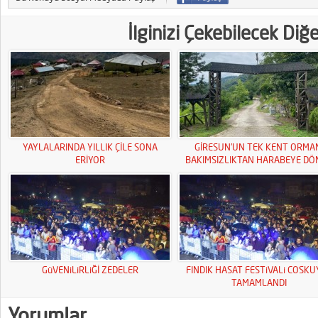
İlginizi Çekebilecek Diğ
YAYLALARINDA YILLIK ÇİLE SONA
GİRESUN’UN TEK KENT ORMA
ERİYOR
BAKIMSIZLIKTAN HARABEYE DÖ
GüVENiLiRLiĞİ ZEDELER
FINDIK HASAT FESTiVALi COSK
TAMAMLANDI
Yorumlar