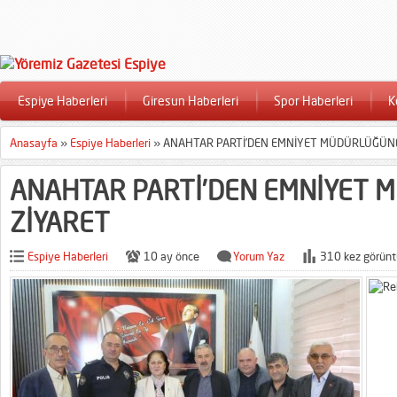
Espiye Haberleri
Giresun Haberleri
Spor Haberleri
K
Anasayfa
»
Espiye Haberleri
»
ANAHTAR PARTİ’DEN EMNİYET MÜDÜRLÜĞÜNE
ANAHTAR PARTİ’DEN EMNİYET
ZİYARET
Espiye Haberleri
10 ay önce
Yorum Yaz
310 kez görünt