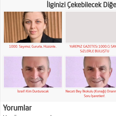
İlginizi Çekebilecek Diğ
1000. Sayımız; Gururla, Hüzünle..
YöREMiZ GAZETESi 1000.Ci SAY
SiZLERLE BULUŞTU
İsrail’i Kim Durduracak
Necati Bey İlkokulu (Konağı) Onar
Soru İşaretleri!.
Yorumlar