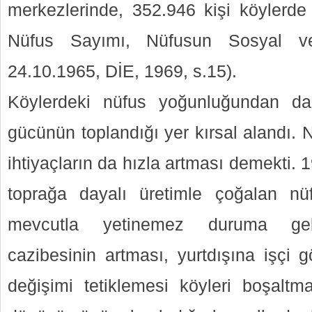
merkezlerinde, 352.946 kişi köylerd
Nüfus Sayımı, Nüfusun Sosyal ve 
24.10.1965, DİE, 1969, s.15).
Köylerdeki nüfus yoğunluğundan da
gücünün toplandığı yer kırsal alandı. 
ihtiyaçların da hızla artması demekti. 19
toprağa dayalı üretimle çoğalan n
mevcutla yetinemez duruma gelm
cazibesinin artması, yurtdışına işçi gö
değişimi tetiklemesi köyleri boşaltma