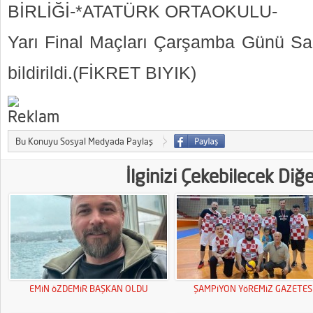
BİRLİĞİ-*ATATÜRK ORTAOKULU-
Yarı Final Maçları Çarşamba Günü Sa
bildirildi.(FİKRET BIYIK)
Bu Konuyu Sosyal Medyada Paylaş
İlginizi Çekebilecek Diğ
EMiN öZDEMiR BAŞKAN OLDU
ŞAMPiYON YöREMiZ GAZETESi