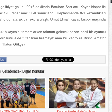
libiyet golünü 90+6.dakikada Batuhan Sarı attı. Kayadibispor ile
maç 5-0, diğer maç 11-0 sonuçlandı. Deplasmanda 8-1 kazandıkları
6 gol atarak bir rekora ulaştı. Umut Elmalı Kayadibispor maçında
uk hikayesini tamamlarken takımın gelecek sezon nasıl bir oyuncu
adrosunu elde tutabilirmi bilemeyiz ama bu kadro ile Birinci Amatör
er.(Hatun Gökçe)
zi Çekebilecek Diğer Konular
MPiYON YöREMiZ GAZETESi!
Karatecilerden Büyük Başarı