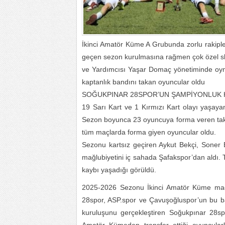
İkinci Amatör Küme A Grubunda zorlu rakiple
geçen sezon kurulmasına rağmen çok özel s
ve Yardımcısı Yaşar Domaç yönetiminde oyn
kaptanlık bandını takan oyuncular oldu
SOĞUKPINAR 28SPOR’UN ŞAMPİYONLUK 
19 Sarı Kart ve 1 Kırmızı Kart olayı yaşaya
Sezon boyunca 23 oyuncuya forma veren tak
tüm maçlarda forma giyen oyuncular oldu.
Sezonu kartsız geçiren Aykut Bekçi, Soner 
mağlubiyetini iç sahada Şafakspor’dan aldı
kaybı yaşadığı görüldü.
2025-2026 Sezonu İkinci Amatör Küme maçl
28spor, ASP.spor ve Çavuşoğluspor’un bu baş
kuruluşunu gerçekleştiren Soğukpınar 28sp