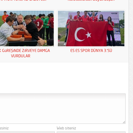
K GüREŞiNDE ZiRVEYE DAMGA
ES ES SPOR DÜNYA 3.’SÜ
VURDULAR
esiniz
Web siteniz