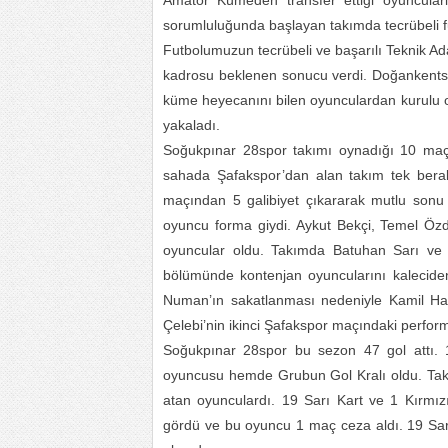
Amatör Kümeden transfer ettiği oyuncula
sorumluluğunda başlayan takımda tecrübeli f
Futbolumuzun tecrübeli ve başarılı Teknik A
kadrosu beklenen sonucu verdi. Doğankentsp
küme heyecanını bilen oyunculardan kurulu 
yakaladı.
Soğukpınar 28spor takımı oynadığı 10 maçta 
sahada Şafakspor’dan alan takım tek berab
maçından 5 galibiyet çıkararak mutlu son
oyuncu forma giydi. Aykut Bekçi, Temel Öz
oyuncular oldu. Takımda Batuhan Sarı ve
bölümünde kontenjan oyuncularını kalecide
Numan’ın sakatlanması nedeniyle Kamil Ha
Çelebi’nin ikinci Şafakspor maçındaki perfor
Soğukpınar 28spor bu sezon 47 gol attı.
oyuncusu hemde Grubun Gol Kralı oldu. Tak
atan oyunculardı. 19 Sarı Kart ve 1 Kırmı
gördü ve bu oyuncu 1 maç ceza aldı. 19 Sarı