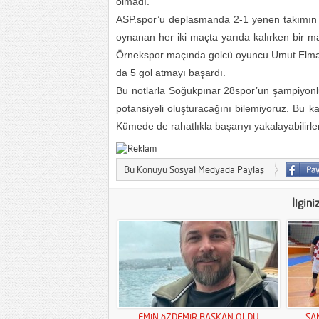
olmadı.
ASP.spor’u deplasmanda 2-1 yenen takımın ga
oynanan her iki maçta yarıda kalırken bir 
Örnekspor maçında golcü oyuncu Umut Elmalı 
da 5 gol atmayı başardı.
Bu notlarla Soğukpınar 28spor’un şampiyonl
potansiyeli oluşturacağını bilemiyoruz. Bu k
Kümede de rahatlıkla başarıyı yakalayabilirl
Bu Konuyu Sosyal Medyada Paylaş
İlgini
EMiN öZDEMiR BAŞKAN OLDU
ŞA