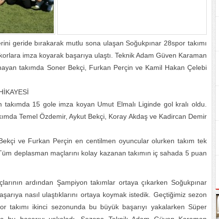
rini geride bırakarak mutlu sona ulaşan Soğukpınar 28spor takımı
korlara imza koyarak başarıya ulaştı. Teknik Adam Güven Karaman
ayan takımda Soner Bekçi, Furkan Perçin ve Kamil Hakan Çelebi
HİKAYESİ
n takımda 15 gole imza koyan Umut Elmalı Liginde gol kralı oldu.
ımda Temel Özdemir, Aykut Bekçi, Koray Akdaş ve Kadircan Demir
Bekçi ve Furkan Perçin en centilmen oyuncular olurken takım tek
. Tüm deplasman maçlarını kolay kazanan takımın iç sahada 5 puan
arının ardından Şampiyon takımlar ortaya çıkarken Soğukpınar
arıya nasıl ulaştıklarını ortaya koymak istedik. Geçtiğimiz sezon
or takımı ikinci sezonunda bu büyük başarıyı yakalarken Süper