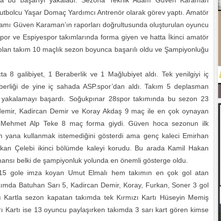
rla bu başarıyı yakaladı. Sezona Teknik Adam Güven Karaman
utbolcu Yaşar Domaç Yardımcı Antrenör olarak görev yaptı. Amatör
damı Güven Karaman’ın raporları doğrultusunda oluşturulan oyuncu
or ve Espiyespor takımlarında forma giyen ve hatta İkinci amatör
olan takım 10 maçlık sezon boyunca başarılı oldu ve Şampiyonluğu
8 galibiyet, 1 Beraberlik ve 1 Mağlubiyet aldı. Tek yenilgiyi iç
erliği de yine iç sahada ASP.spor’dan aldı. Takım 5 deplasman
u yakalamayı başardı. Soğukpınar 28spor takımında bu sezon 23
demir, Kadircan Demir ve Koray Akdaş 9 maç ile en çok oynayan
 Mehmet Alp Teke 8 maç forma giydi. Güven hoca sezonun ilk
n yana kullanmak istemediğini gösterdi ama genç kaleci Emirhan
kan Çelebi ikinci bölümde kaleyi korudu. Bu arada Kamil Hakan
mansı belki de şampiyonluk yolunda en önemli gösterge oldu.
 15 gole imza koyan Umut Elmalı hem takımın en çok gol atan
ımda Batuhan Sarı 5, Kadircan Demir, Koray, Furkan, Soner 3 gol
zı Kartla sezon kapatan takımda tek Kırmızı Kartı Hüseyin Memiş
 Kartı ise 13 oyuncu paylaşırken takımda 3 sarı kart gören kimse