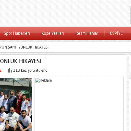
Spor Haberleri
Köşe Yazıları
Resmi İlanlar
ESPİYE
’UN ŞAMPiYONLUK HiKAYESi
ONLUK HiKAYESi
z
113 kez görüntülendi