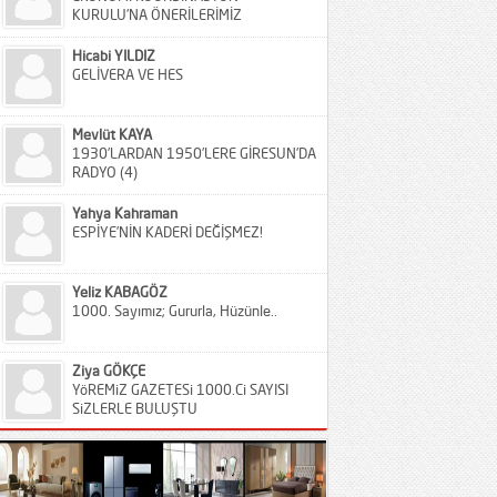
KURULU’NA ÖNERİLERİMİZ
Hicabi YILDIZ
GELİVERA VE HES
Mevlüt KAYA
1930’LARDAN 1950’LERE GİRESUN’DA
RADYO (4)
Yahya Kahraman
ESPİYE’NİN KADERİ DEĞİŞMEZ!
Yeliz KABAGÖZ
1000. Sayımız; Gururla, Hüzünle..
Ziya GÖKÇE
YöREMiZ GAZETESi 1000.Ci SAYISI
SiZLERLE BULUŞTU