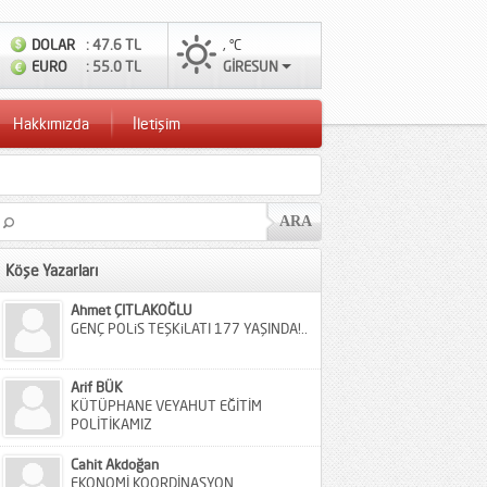
DOLAR
: 47.6 TL
, °C
EURO
: 55.0 TL
GİRESUN
Hakkımızda
İletişim
Köşe Yazarları
Ahmet ÇITLAKOĞLU
GENÇ POLiS TEŞKiLATI 177 YAŞINDA!..
Arif BÜK
KÜTÜPHANE VEYAHUT EĞİTİM
POLİTİKAMIZ
Cahit Akdoğan
EKONOMİ KOORDİNASYON