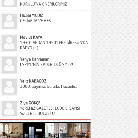
KURULU’NA ÖNERİLERİMİZ
Hicabi YILDIZ
GELİVERA VE HES
Mevlüt KAYA
1930’LARDAN 1950’LERE GİRESUN’DA
RADYO (4)
Yahya Kahraman
ESPİYE’NİN KADERİ DEĞİŞMEZ!
Yeliz KABAGÖZ
1000. Sayımız; Gururla, Hüzünle..
Ziya GÖKÇE
YöREMiZ GAZETESi 1000.Ci SAYISI
SiZLERLE BULUŞTU