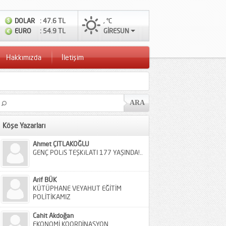
DOLAR
: 47.6 TL
, °C
EURO
: 54.9 TL
GİRESUN
Hakkımızda
İletişim
Köşe Yazarları
Ahmet ÇITLAKOĞLU
GENÇ POLiS TEŞKiLATI 177 YAŞINDA!..
Arif BÜK
KÜTÜPHANE VEYAHUT EĞİTİM
POLİTİKAMIZ
Cahit Akdoğan
EKONOMİ KOORDİNASYON