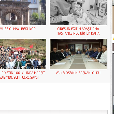
MÜZE OLMAYI BEKLİYOR
GİRESUN EĞİTİM ARAŞTIRMA
HASTANESİNDE BİR İLK DAHA
RİYETİN 100. YILINDA HARŞİT
VALi 3.OSB’NiN BAŞKANI OLDU
ADİSİ’NDE ŞEHİTLERE SAYGI
YÜRÜYÜŞÜ