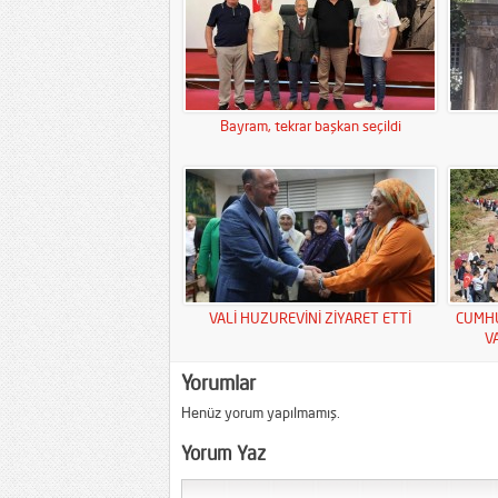
Bayram, tekrar başkan seçildi
VALİ HUZUREVİNİ ZİYARET ETTİ
CUMHU
V
Yorumlar
Henüz yorum yapılmamış.
Yorum Yaz