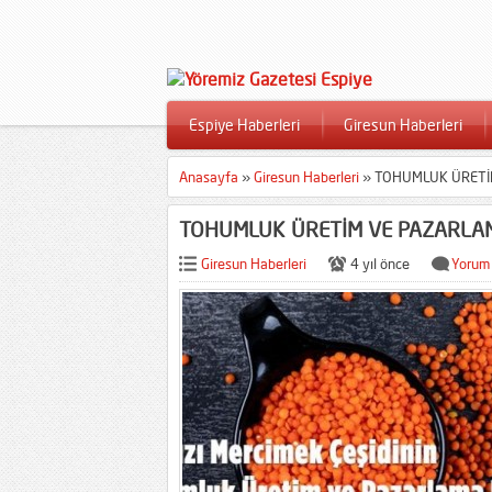
Espiye Haberleri
Giresun Haberleri
Anasayfa
»
Giresun Haberleri
»
TOHUMLUK ÜRETİM
TOHUMLUK ÜRETİM VE PAZARLAM
Giresun Haberleri
4 yıl önce
Yorum