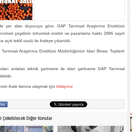
r’de yer alan duyuruya göre, GAP Tarımsal Araştırma Enstitüsü
ercimek çeşidinin tohumluk üretim ve pazarlama hakkı 2886 sayılı
çık teklif usulü ile ihaleye çıkartıldı.
 Tarımsal Araştırma Enstitüsü Müdürlüğünün İdari Binası Toplantı
ususları anlatan teknik şartname ile idari şartname GAP Tarımsal
ebilir.
ün ihale ilanına ulaşmak için
tıklayınız
zi Çekebilecek Diğer Konular