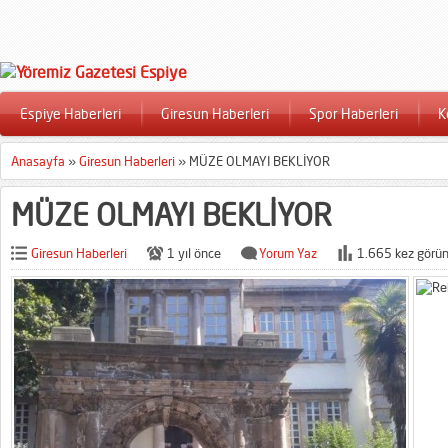
Espiye Haberleri
Giresun Haberleri
Spor Haberleri
K
Anasayfa
»
Giresun Haberleri
»
MÜZE OLMAYI BEKLİYOR
MÜZE OLMAYI BEKLİYOR
Giresun Haberleri
1 yıl önce
Yorum Yaz
1.665 kez görün