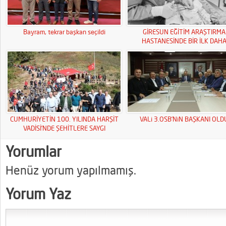
Bayram, tekrar başkan seçildi
GİRESUN EĞİTİM ARAŞTIRMA
HASTANESİNDE BİR İLK DAH
CUMHURİYETİN 100. YILINDA HARŞİT
VALi 3.OSB’NiN BAŞKANI OLD
VADİSİ’NDE ŞEHİTLERE SAYGI
YÜRÜYÜŞÜ
Yorumlar
Henüz yorum yapılmamış.
Yorum Yaz