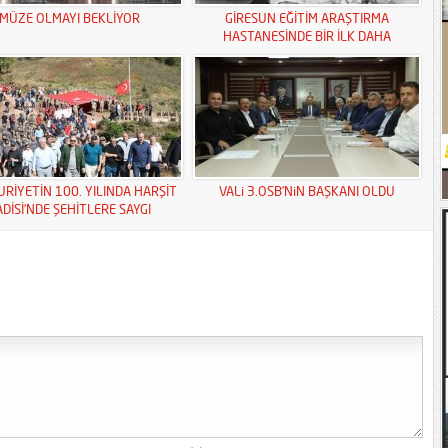
MÜZE OLMAYI BEKLİYOR
GİRESUN EĞİTİM ARAŞTIRMA
HASTANESİNDE BİR İLK DAHA
RİYETİN 100. YILINDA HARŞİT
VALi 3.OSB’NiN BAŞKANI OLDU
ADİSİ’NDE ŞEHİTLERE SAYGI
YÜRÜYÜŞÜ