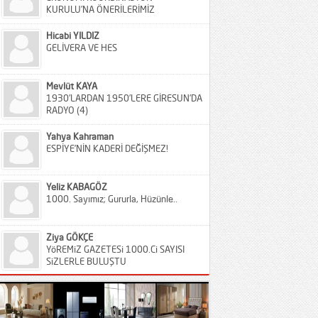
KURULU’NA ÖNERİLERİMİZ
Hicabi YILDIZ
GELİVERA VE HES
Mevlüt KAYA
1930’LARDAN 1950’LERE GİRESUN’DA
RADYO (4)
Yahya Kahraman
ESPİYE’NİN KADERİ DEĞİŞMEZ!
Yeliz KABAGÖZ
1000. Sayımız; Gururla, Hüzünle..
Ziya GÖKÇE
YöREMiZ GAZETESi 1000.Ci SAYISI
SiZLERLE BULUŞTU