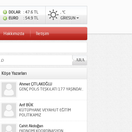
DOLAR
: 47.6 TL
, °C
EURO
: 54.9 TL
GİRESUN
Hakkımızda
İletişim
Köşe Yazarları
Ahmet ÇITLAKOĞLU
GENÇ POLiS TEŞKiLATI 177 YAŞINDA!..
Arif BÜK
KÜTÜPHANE VEYAHUT EĞİTİM
POLİTİKAMIZ
Cahit Akdoğan
EKONOMİ KOORDİNASYON