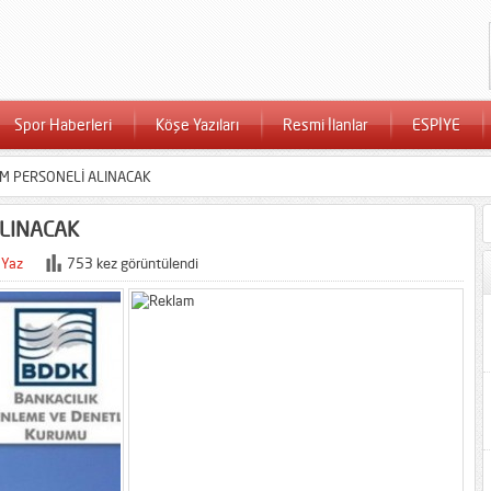
Spor Haberleri
Köşe Yazıları
Resmi İlanlar
ESPİYE
İM PERSONELİ ALINACAK
ALINACAK
 Yaz
753 kez görüntülendi