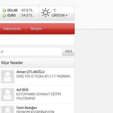
DOLAR
: 47.6 TL
, °C
EURO
: 54.9 TL
GİRESUN
Hakkımızda
İletişim
Köşe Yazarları
Ahmet ÇITLAKOĞLU
GENÇ POLiS TEŞKiLATI 177 YAŞINDA!..
Arif BÜK
KÜTÜPHANE VEYAHUT EĞİTİM
POLİTİKAMIZ
Cahit Akdoğan
EKONOMİ KOORDİNASYON