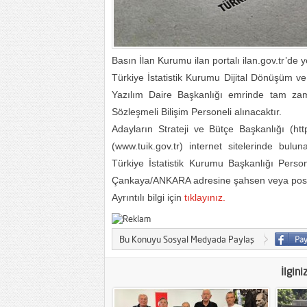
Basın İlan Kurumu ilan portalı ilan.gov.tr’de 
Türkiye İstatistik Kurumu Dijital Dönüşüm ve 
Yazılım Daire Başkanlığı emrinde tam zam
Sözleşmeli Bilişim Personeli alınacaktır.
Adayların Strateji ve Bütçe Başkanlığı (htt
(www.tuik.gov.tr) internet sitelerinde bulun
Türkiye İstatistik Kurumu Başkanlığı Pers
Çankaya/ANKARA adresine şahsen veya posta
Ayrıntılı bilgi için
tıklayınız.
Bu Konuyu Sosyal Medyada Paylaş
İlgini