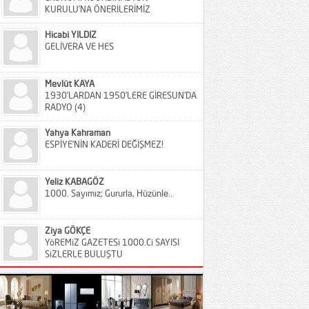
KURULU’NA ÖNERİLERİMİZ
Hicabi YILDIZ
GELİVERA VE HES
Mevlüt KAYA
1930’LARDAN 1950’LERE GİRESUN’DA
RADYO (4)
Yahya Kahraman
ESPİYE’NİN KADERİ DEĞİŞMEZ!
Yeliz KABAGÖZ
1000. Sayımız; Gururla, Hüzünle..
Ziya GÖKÇE
YöREMiZ GAZETESi 1000.Ci SAYISI
SiZLERLE BULUŞTU