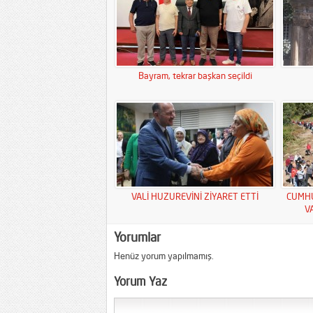
Bayram, tekrar başkan seçildi
VALİ HUZUREVİNİ ZİYARET ETTİ
CUMHU
V
Yorumlar
Henüz yorum yapılmamış.
Yorum Yaz