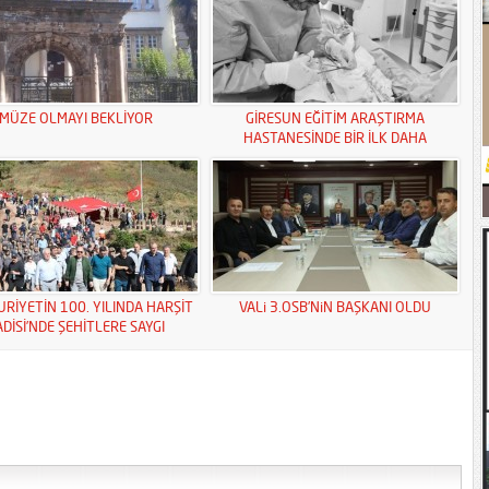
MÜZE OLMAYI BEKLİYOR
GİRESUN EĞİTİM ARAŞTIRMA
HASTANESİNDE BİR İLK DAHA
RİYETİN 100. YILINDA HARŞİT
VALi 3.OSB’NiN BAŞKANI OLDU
ADİSİ’NDE ŞEHİTLERE SAYGI
YÜRÜYÜŞÜ