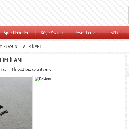
Spor Haberleri
Köşe Yazıları
Resmi İlanlar
ESPİYE
İM PERSONELİ ALIM İLANI
LIM İLANI
 Yaz
561 kez görüntülendi