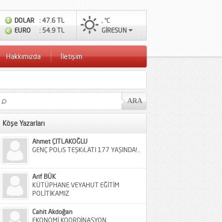
DOLAR
: 47.6 TL
, °C
EURO
: 54.9 TL
GİRESUN
Hakkımızda
İletişim
Köşe Yazarları
Ahmet ÇITLAKOĞLU
GENÇ POLiS TEŞKiLATI 177 YAŞINDA!..
Arif BÜK
KÜTÜPHANE VEYAHUT EĞİTİM
POLİTİKAMIZ
Cahit Akdoğan
EKONOMİ KOORDİNASYON