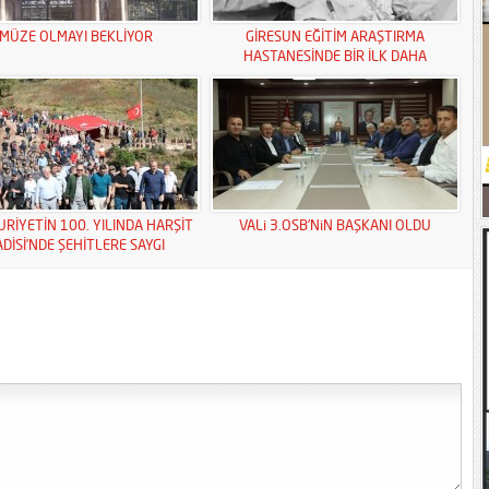
MÜZE OLMAYI BEKLİYOR
GİRESUN EĞİTİM ARAŞTIRMA
HASTANESİNDE BİR İLK DAHA
RİYETİN 100. YILINDA HARŞİT
VALi 3.OSB’NiN BAŞKANI OLDU
ADİSİ’NDE ŞEHİTLERE SAYGI
YÜRÜYÜŞÜ