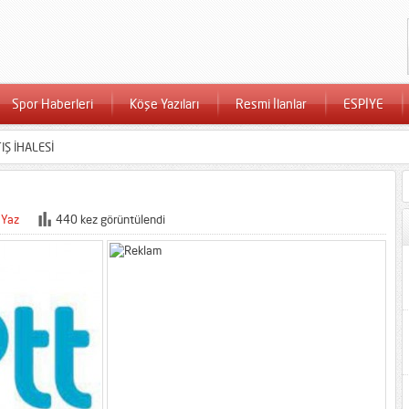
Spor Haberleri
Köşe Yazıları
Resmi İlanlar
ESPİYE
IŞ İHALESİ
 Yaz
440 kez görüntülendi