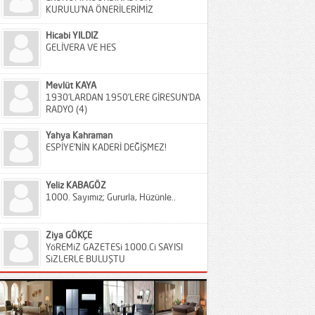
KURULU’NA ÖNERİLERİMİZ
Hicabi YILDIZ
GELİVERA VE HES
Mevlüt KAYA
1930’LARDAN 1950’LERE GİRESUN’DA
RADYO (4)
Yahya Kahraman
ESPİYE’NİN KADERİ DEĞİŞMEZ!
Yeliz KABAGÖZ
1000. Sayımız; Gururla, Hüzünle..
Ziya GÖKÇE
YöREMiZ GAZETESi 1000.Ci SAYISI
SiZLERLE BULUŞTU