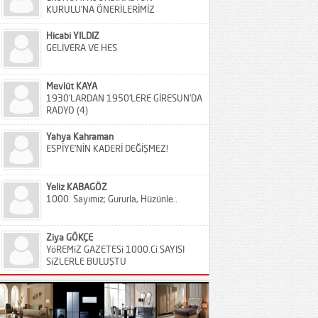
KURULU’NA ÖNERİLERİMİZ
Hicabi YILDIZ
GELİVERA VE HES
Mevlüt KAYA
1930’LARDAN 1950’LERE GİRESUN’DA
RADYO (4)
Yahya Kahraman
ESPİYE’NİN KADERİ DEĞİŞMEZ!
Yeliz KABAGÖZ
1000. Sayımız; Gururla, Hüzünle..
Ziya GÖKÇE
YöREMiZ GAZETESi 1000.Ci SAYISI
SiZLERLE BULUŞTU