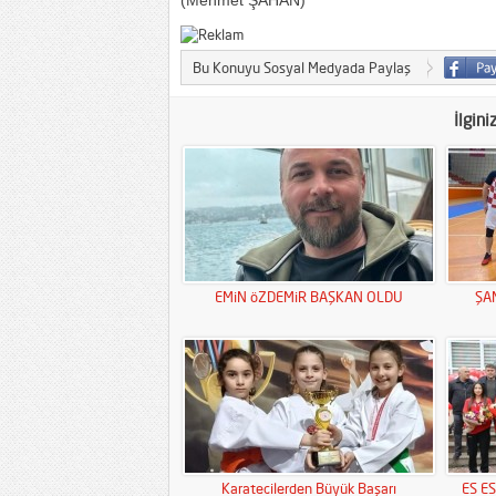
(Mehmet ŞAHAN)
Bu Konuyu Sosyal Medyada Paylaş
İlgini
EMiN öZDEMiR BAŞKAN OLDU
ŞA
Karatecilerden Büyük Başarı
ES E