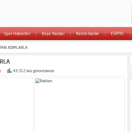
Spor Haberleri
Köşe Yazıları
Resmi İlanlar
ESPİYE
EMiN ADIMLARLA
ARLA
z
43.312 kez görüntülendi