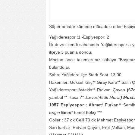
Süper amatör kümede mücadele eden Espiyes
Yağlıderespor :1 -Espiyespor: 2
İlk devre kendi sahasında Yağliderespor’a 
ilçeye 3 puanla döndü.
Mactan önce takımlarımız sahaya “Başımız S
bulundular.
Saha: Yağlıdere ilçe Stadı Saat :13 00
Hakemler: Göksel Kılıç** Giray Kara** Salih Ç
Yağlıderespor: Aytekin** Rıdvan Çayan
(67
yambul ** Hasan** .Enver
(45dk Murat
) Must
1957 Espiyespor : Ahmet
* Furkan** Semi
Engin
Emre
* temel Bekçi ***
Goller : 37 dk Celil 73 dk Mehmet Espiyespo
Sarı kartlar :Rıdvan Çayan, Erol ,Volkan, Mu