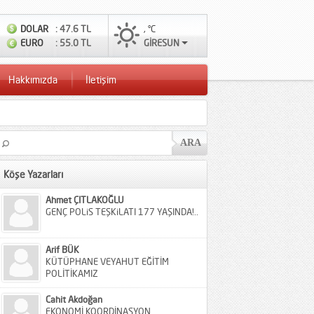
DOLAR
: 47.6 TL
, °C
EURO
: 55.0 TL
GİRESUN
Hakkımızda
İletişim
Köşe Yazarları
Ahmet ÇITLAKOĞLU
GENÇ POLiS TEŞKiLATI 177 YAŞINDA!..
Arif BÜK
KÜTÜPHANE VEYAHUT EĞİTİM
POLİTİKAMIZ
Cahit Akdoğan
EKONOMİ KOORDİNASYON