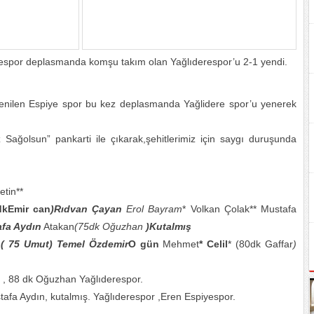
por deplasmanda komşu takım olan Yağlıderespor’u 2-1 yendi.
yenilen Espiye spor bu kez deplasmanda Yağlidere spor’u yenerek
ağolsun” pankarti ile çıkarak,şehitlerimiz için saygı duruşunda
etin**
dkEmir can
)Rıdvan Çayan
Erol Bayram
* Volkan Çolak** Mustafa
afa Aydın
Atakan
(75dk Oğuzhan
)Kutalmış
h
( 75 Umut
) Temel Özdemir
O gün
Mehmet
* Celil
* (80dk Gaffar
)
r , 88 dk Oğuzhan Yağlıderespor.
stafa Aydın, kutalmış. Yağlıderespor ,Eren Espiyespor.