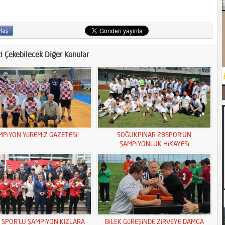
zi Çekebilecek Diğer Konular
MPiYON YöREMiZ GAZETESi!
SOĞUKPINAR 28SPOR’UN
ŞAMPiYONLUK HiKAYESi
S SPOR’LU ŞAMPiYON KIZLARA
BiLEK GüREŞiNDE ZiRVEYE DAMGA