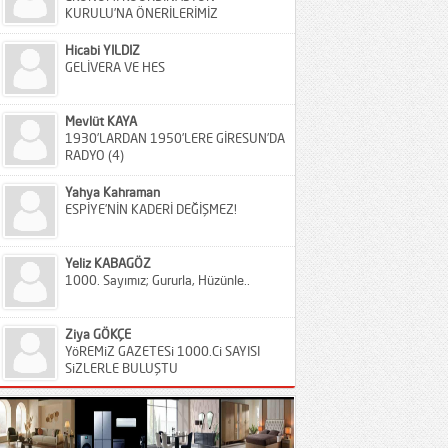
KURULU’NA ÖNERİLERİMİZ
Hicabi YILDIZ
GELİVERA VE HES
Mevlüt KAYA
1930’LARDAN 1950’LERE GİRESUN’DA
RADYO (4)
Yahya Kahraman
ESPİYE’NİN KADERİ DEĞİŞMEZ!
Yeliz KABAGÖZ
1000. Sayımız; Gururla, Hüzünle..
Ziya GÖKÇE
YöREMiZ GAZETESi 1000.Ci SAYISI
SiZLERLE BULUŞTU