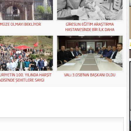
MÜZE OLMAYI BEKLİYOR
GİRESUN EĞİTİM ARAŞTIRMA
HASTANESİNDE BİR İLK DAHA
RİYETİN 100. YILINDA HARŞİT
VALi 3.OSB’NiN BAŞKANI OLDU
ADİSİ’NDE ŞEHİTLERE SAYGI
YÜRÜYÜŞÜ