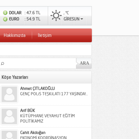
DOLAR
: 47.6 TL
, °C
EURO
: 54.9 TL
GİRESUN
Hakkımızda
İletişim
Köşe Yazarları
Ahmet ÇITLAKOĞLU
GENÇ POLiS TEŞKiLATI 177 YAŞINDA!..
Arif BÜK
KÜTÜPHANE VEYAHUT EĞİTİM
POLİTİKAMIZ
Cahit Akdoğan
EKONOMİ KOORDİNASYON