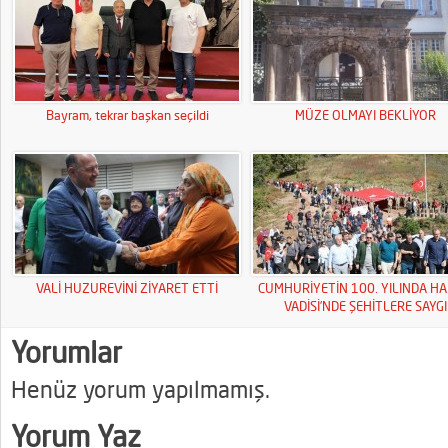
Bayram, tekrar başkan seçildi
MÜZE OLMAYI BEKLİYOR
VALİ HUZUREVİNİ ZİYARET ETTİ
CUMHURİYETİN 100. YILINDA HA
VADİSİ’NDE ŞEHİTLERE SAYGI
YÜRÜYÜŞÜ
Yorumlar
Henüz yorum yapılmamış.
Yorum Yaz