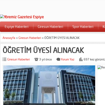
Espiye Haberleri
Giresun Haberleri
Spor Haberleri
K
Anasayfa
»
Giresun Haberleri
»
ÖĞRETİM ÜYESİ ALINACAK
ÖĞRETİM ÜYESİ ALINACAK
Giresun Haberleri
3 yıl önce
Yorum Yaz
697 kez görüntü