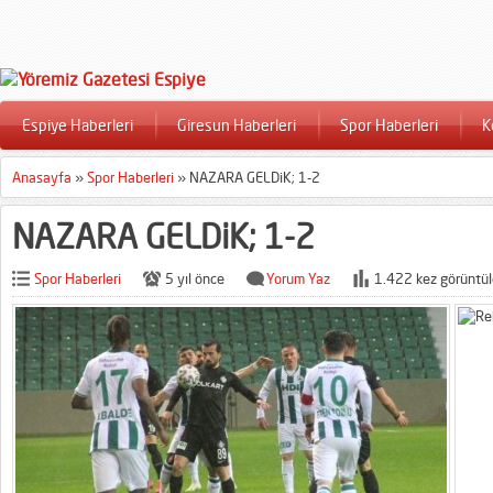
Espiye Haberleri
Giresun Haberleri
Spor Haberleri
K
Anasayfa
»
Spor Haberleri
»
NAZARA GELDiK; 1-2
NAZARA GELDiK; 1-2
Spor Haberleri
5 yıl önce
Yorum Yaz
1.422 kez görüntül