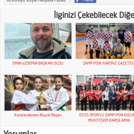
Bu Konuyu Sosyal Medyada Paylaş
İlginizi Çekebilecek Diğ
EMiN öZDEMiR BAŞKAN OLDU
ŞAMPiYON YöREMiZ GAZETESi
Karatecilerden Büyük Başarı
ES ES SPOR’LU ŞAMPiYON KIZL
MUHTEŞEM KARŞILAMA!