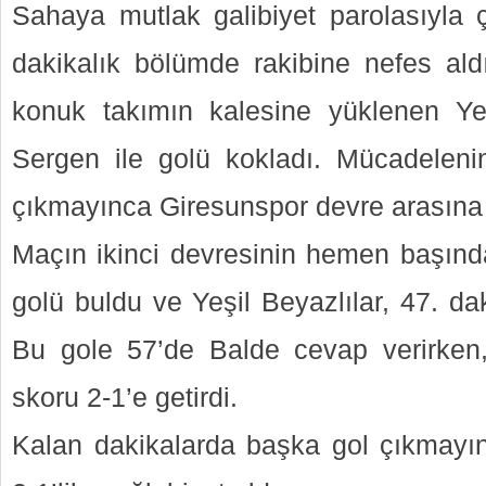
Sahaya mutlak galibiyet parolasıyla ç
dakikalık bölümde rakibine nefes aldı
konuk takımın kalesine yüklenen Yeş
Sergen ile golü kokladı. Mücadelenin
çıkmayınca Giresunspor devre arasına go
Maçın ikinci devresinin hemen başınd
golü buldu ve Yeşil Beyazlılar, 47. da
Bu gole 57’de Balde cevap verirken
skoru 2-1’e getirdi.
Kalan dakikalarda başka gol çıkmayı