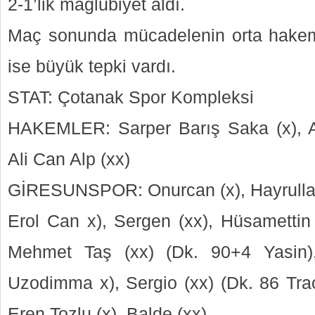
2-1’lik mağlubiyet aldı.
Maç sonunda mücadelenin orta hakem
ise büyük tepki vardı.
STAT: Çotanak Spor Kompleksi
HAKEMLER: Sarper Barış Saka (x), Ab
Ali Can Alp (xx)
GİRESUNSPOR: Onurcan (x), Hayrullah (
Erol Can x), Sergen (xx), Hüsamettin
Mehmet Taş (xx) (Dk. 90+4 Yasin)
Uzodimma x), Sergio (xx) (Dk. 86 Trao
Eren Tozlu (x), Balde (xx)