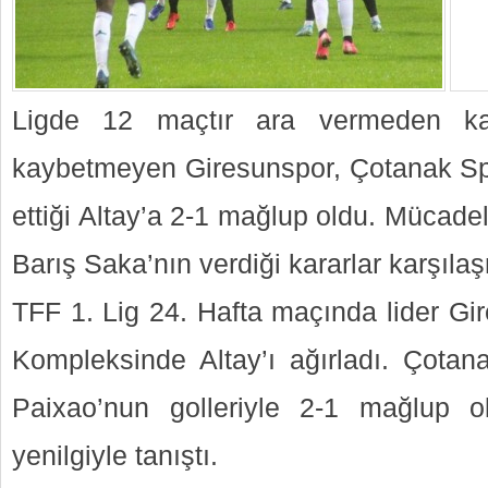
Ligde 12 maçtır ara vermeden k
kaybetmeyen Giresunspor, Çotanak S
ettiği Altay’a 2-1 mağlup oldu. Mücade
Barış Saka’nın verdiği kararlar karşı
TFF 1. Lig 24. Hafta maçında lider Gi
Kompleksinde Altay’ı ağırladı. Çotana
Paixao’nun golleriyle 2-1 mağlup
yenilgiyle tanıştı.