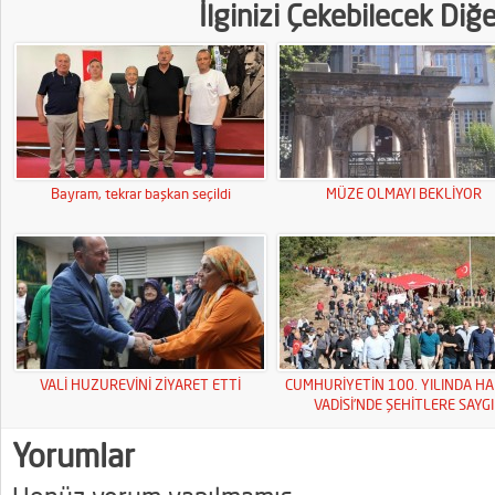
İlginizi Çekebilecek Diğ
Bayram, tekrar başkan seçildi
MÜZE OLMAYI BEKLİYOR
VALİ HUZUREVİNİ ZİYARET ETTİ
CUMHURİYETİN 100. YILINDA HA
VADİSİ’NDE ŞEHİTLERE SAYGI
YÜRÜYÜŞÜ
Yorumlar