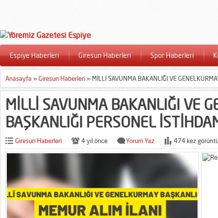
Espiye Haberleri
Giresun Haberleri
Spor Haberleri
K
Anasayfa
»
Giresun Haberleri
»
MİLLİ SAVUNMA BAKANLIĞI VE GENELKURMA
MİLLİ SAVUNMA BAKANLIĞI VE 
BAŞKANLIĞI PERSONEL İSTİHDA
Giresun Haberleri
4 yıl önce
Yorum Yaz
474 kez görüntü