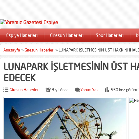
Espiye Haberleri
Giresun Haberleri
Spor Haberleri
K
Anasayfa
»
Giresun Haberleri
»
LUNAPARK İŞLETMESİNİN ÜST HAKKINI İHAL
LUNAPARK İŞLETMESİNİN ÜST HA
EDECEK
Giresun Haberleri
3 yıl önce
Yorum Yaz
530 kez görüntü