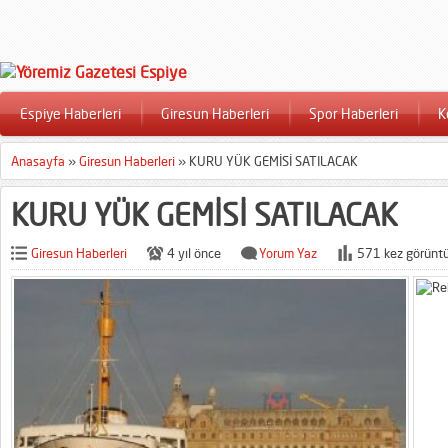
Espiye Haberleri
Giresun Haberleri
Spor Haberleri
K
Anasayfa
»
Giresun Haberleri
»
KURU YÜK GEMİSİ SATILACAK
KURU YÜK GEMİSİ SATILACAK
Giresun Haberleri
4 yıl önce
Yorum Yaz
571 kez görüntü