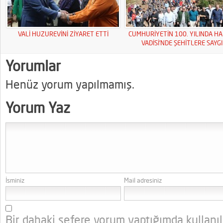
VALİ HUZUREVİNİ ZİYARET ETTİ
CUMHURİYETİN 100. YILINDA HA
VADİSİ’NDE ŞEHİTLERE SAYGI
YÜRÜYÜŞÜ
Yorumlar
Henüz yorum yapılmamış.
Yorum Yaz
İsminiz
Mail adresiniz
Bir dahaki sefere yorum yaptığımda kullanı