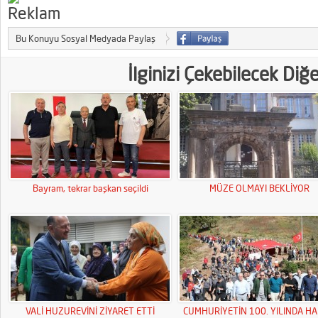
Bu Konuyu Sosyal Medyada Paylaş
İlginizi Çekebilecek Diğ
Bayram, tekrar başkan seçildi
MÜZE OLMAYI BEKLİYOR
VALİ HUZUREVİNİ ZİYARET ETTİ
CUMHURİYETİN 100. YILINDA HA