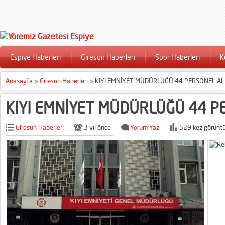
Espiye Haberleri
Giresun Haberleri
Spor Haberleri
K
Anasayfa
»
Giresun Haberleri
»
KIYI EMNİYET MÜDÜRLÜĞÜ 44 PERSONEL AL
KIYI EMNİYET MÜDÜRLÜĞÜ 44 P
Giresun Haberleri
3 yıl önce
Yorum Yaz
529 kez görüntü