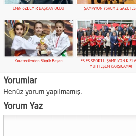
EMiN öZDEMiR BAŞKAN OLDU
ŞAMPiYON YöREMiZ GAZETESi
Karatecilerden Büyük Başarı
ES ES SPOR’LU ŞAMPiYON KIZL
MUHTEŞEM KARŞILAMA!
Yorumlar
Henüz yorum yapılmamış.
Yorum Yaz