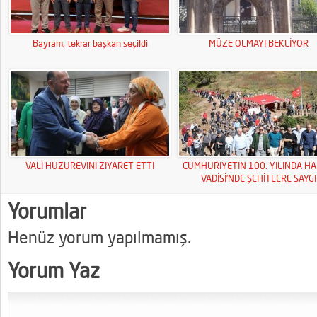
Bayram, tekrar başkan seçildi
MÜZE OLMAYI BEKLİYOR
VALİ HUZUREVİNİ ZİYARET ETTİ
CUMHURİYETİN 100. YILINDA HA
VADİSİ’NDE ŞEHİTLERE SAYGI
YÜRÜYÜŞÜ
Yorumlar
Henüz yorum yapılmamış.
Yorum Yaz