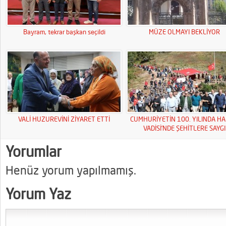
Bayram, tekrar başkan seçildi
MÜZE OLMAYI BEKLİYOR
VALİ HUZUREVİNİ ZİYARET ETTİ
CUMHURİYETİN 100. YILINDA HA
VADİSİ’NDE ŞEHİTLERE SAYGI
YÜRÜYÜŞÜ
Yorumlar
Henüz yorum yapılmamış.
Yorum Yaz